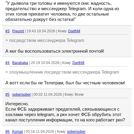
"У дьявола три головы и именуются они: жадность,
предательство и мессенджер Telegram. И коли одна из
этих голов прихватит человека, то две остальные
обязательно дожрут без остатка!"
#3
Freund
| 19:43 10.04.2026 | Кому:
DarthM
> посредством мессенджера Telegram
А мог бы воспользоваться электронной почтой!
#4
Barabaka
| 20:19 10.04.2026 | Кому:
DarthM
> злоумышленник посредством мессенджера Telegram
А вотт если бы не Телеграм, был бы честным человеком!
#5
sobersober
| 00:02 11.04.2026 | Кому: Всем
Интересно.
Если ФСБ задерживает предателей, связывающихся с
хохлами через telegram, а ркн хочет ФСБ обрубить этот
канал поступления информации, то на кого работает ркн?
#6
Korsar
| 05:16 11.04.2026 | Кому:
sobersober