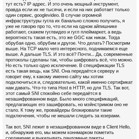
тут есть? IP адрес. И это очень мощный инструмент,
правда если их не тысячи, и если на них работает только
один сервис, googlevideo. В случае огромной
инфраструктуры гугла их банально сложно получить, я
уже не говорю про то, что если на одном айпишнике
работают, скажем гуглвидео и гугл плеймаркет, а ведь
вероятность такая есть, это же GGC как никак. Тогда
обрубая одно, обрубим и другое. Что делать? Посмотрим
выше. На TCP мало чего интересного, поднимаемся еще
выше. А дальше TLS. И это всё? Почти... Да, современные
протоколы сделаны так, чтобы шифровать всё, что можно.
Но есть только одно исключение. В спецификации TLS
есть такая вещь, как SNI. Она передаётся серверу и
говорит ему, к какому именно сайту мы хотим
подключиться и, следовательно, какой именно сертификат
нам давать. Что-то типа Host в HTTP, но для TLS. Так вот,
этот самый SNI спокойно себе передаётся в
незашифрованном виде. Было много спецификаций,
предлагающих его зашифровать, но мэйнстримом оно не
стало. К тому же, провайдеры блокировали такие
подключения, чтобы не мешали следить за юзерами.
Так вот, SNI лежит в незашифрованном виде в Client Hello,
и, обнаружив его, мы можем коннмарком пометить
соединение и выкидывать рандомные пакеты.