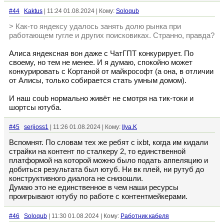
#44
Kaktus
| 11:24 01.08.2024 | Кому:
Soloqub
> Как-то яндексу удалось занять долю рынка при
работающем гугле и других поисковиках. Странно, правда?
Алиса яндексная вон даже с ЧатГПТ конкурирует. По
своему, но тем не менее. И я думаю, спокойно может
конкурировать с Кортаной от майкрософт (а она, в отличии
от Алисы, только собирается стать умным домом).
И наш coub нормально живёт не смотря на тик-токи и
шортсы ютуба.
#45
serjioss1
| 11:26 01.08.2024 | Кому:
Ilya.K
Вспомнят. По словам тех же ребят с ixbt, когда им кидали
страйки на контент по сталкеру 2, то единственной
платформой на которой можно было подать аппеляцию и
добиться результата был ютуб. Ни вк плей, ни рутуб до
конструктивного диалога не снизошли.
Думаю это не единственное в чем наши ресурсы
проигрывают ютубу по работе с контентмейкерами.
#46
Soloqub
| 11:30 01.08.2024 | Кому:
Работник кабеля