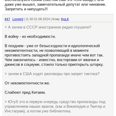
даже уже вышел, замечательный депутат или чиновник.
Запретить и нипущать!!!
#47
Longint
| 11:30 01.08.2024 | Кому:
Ilya.K
> А зачем в СССР иностранное радио глушили?
В войну - из необходимости.
В позднем - уже от безысходности и идеологической
некомпетентности, не позволяющей в моменте
противостоять западной пропаганде иначе чем вот так.
Чем закончилось - известно, восторгами от жвачки и
джинсов в социуме, стоило только приоткрыть шторку.
> зачем в США ходят разговоры про запрет тиктока?
От некомпетентности же.
Слабеют пред Китаем.
> Ютуб это в первую очередь средство пропаганды под
управлением наших врагов, (как и Википедия и Твитер и
Инстаграм), а потом уже библиотека.