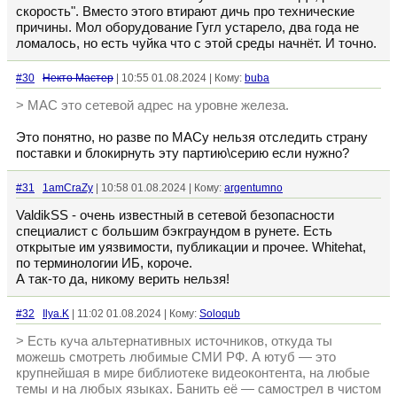
скорость". Вместо этого втирают дичь про технические
причины. Мол оборудование Гугл устарело, два года не
ломалось, но есть чуйка что с этой среды начнёт. И точно.
#30
Некто Мастер
| 10:55 01.08.2024 | Кому:
buba
> MAC это сетевой адрес на уровне железа.
Это понятно, но разве по MACу нельзя отследить страну
поставки и блокирнуть эту партию\серию если нужно?
#31
1amCraZy
| 10:58 01.08.2024 | Кому:
argentumno
ValdikSS - очень известный в сетевой безопасности
специалист с большим бэкграундом в рунете. Есть
открытые им уязвимости, публикации и прочее. Whitehat,
по терминологии ИБ, короче.
А так-то да, никому верить нельзя!
#32
Ilya.K
| 11:02 01.08.2024 | Кому:
Soloqub
> Есть куча альтернативных источников, откуда ты
можешь смотреть любимые СМИ РФ. А ютуб — это
крупнейшая в мире библиотеке видеоконтента, на любые
темы и на любых языках. Банить её — самострел в чистом