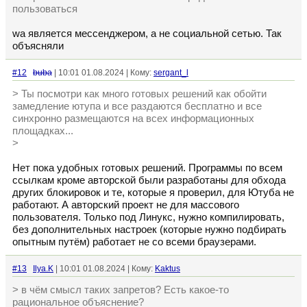
пользоваться
wa является мессенджером, а не социальной сетью. Так
объясняли
#12
buba
| 10:01 01.08.2024 | Кому:
sergant_l
> Ты посмотри как много готовых решений как обойти
замедление ютупа и все раздаются бесплатно и все
синхронно размещаются на всех информационных
площадках...
>
Нет пока удобных готовых решений. Программы по всем
ссылкам кроме авторской были разработаны для обхода
других блокировок и те, которые я проверил, для Ютуба не
работают. А авторский проект не для массового
пользователя. Только под Линукс, нужно компилировать,
без дополнительных настроек (которые нужно подбирать
опытным путём) работает не со всеми браузерами.
#13
Ilya.K
| 10:01 01.08.2024 | Кому:
Kaktus
> в чём смысл таких запретов? Есть какое-то
рациональное объяснение?