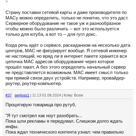
>
Страну поставки сетевой карты и даже производителя по
MACу можно определить, только не понятно, что это даст.
Серверное оборудование не такое уж и разнообразное
чтобы можно было различить -- вот это используется
только для ютуба, а вот то -- для гугл докс.
Когда речь идёт о сервисе, раскиданном на несколько дата
центров, MAC не фигурирует вообще. Я сетевой инженер
не настоящий, но вряд ли в интернет пакете хранится вся
цепочка MAC адресов оборудования через которое
прошёл пакет. А без этого определить начальный сервер
не представляется возможным. MAC имеет смысл только
при прямой связи двух устройств. Например, провайдер-
роутер, роутер-компьютер.
#37
serjioss1
| 11:13 01.08.2024 | Кому: Всем
Процитирую товарища про рутуб.
"Я тут смотрел как ноут разобрать...
Пока шли рекламы я передумал. Слишком долго ждать
инфы.
Пока ждал технического контента узнал: чем правильно