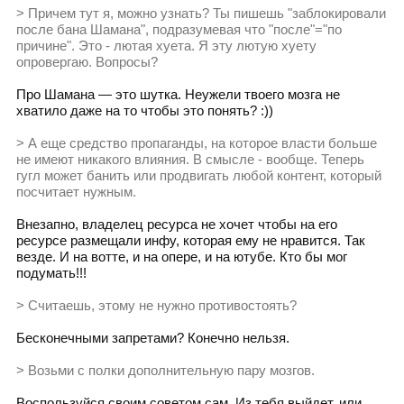
> Причем тут я, можно узнать? Ты пишешь "заблокировали
после бана Шамана", подразумевая что "после"="по
причине". Это - лютая хуета. Я эту лютую хуету
опровергаю. Вопросы?
Про Шамана — это шутка. Неужели твоего мозга не
хватило даже на то чтобы это понять? :))
> А еще средство пропаганды, на которое власти больше
не имеют никакого влияния. В смысле - вообще. Теперь
гугл может банить или продвигать любой контент, который
посчитает нужным.
Внезапно, владелец ресурса не хочет чтобы на его
ресурсе размещали инфу, которая ему не нравится. Так
везде. И на вотте, и на опере, и на ютубе. Кто бы мог
подумать!!!
> Считаешь, этому не нужно противостоять?
Бесконечными запретами? Конечно нельзя.
> Возьми с полки дополнительную пару мозгов.
Воспользуйся своим советом сам. Из тебя выйдет, или