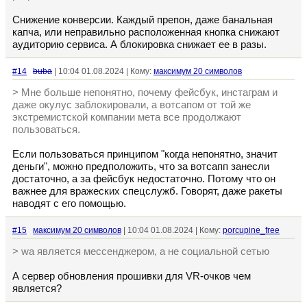
Снижение конверсии. Каждый препон, даже банальная
капча, или неправильно расположенная кнопка снижают
аудиторию сервиса. А блокировка снижает ее в разы.
#14
buba
| 10:04 01.08.2024 | Кому:
максимум 20 символов
> Мне больше непонятно, почему фейсбук, инстаграм и
даже окулус заблокировали, а вотсапом от той же
экстремистской компании мета все продолжают
пользоваться.
Если пользоваться принципом "когда непонятно, значит
деньги", можно предположить, что за вотсапп занесли
достаточно, а за фейсбук недостаточно. Потому что он
важнее для вражеских спецслужб. Говорят, даже ракеты
наводят с его помощью.
#15
максимум 20 символов
| 10:04 01.08.2024 | Кому:
porcupine_free
> wa является мессенджером, а не социальной сетью
А сервер обновления прошивки для VR-очков чем
является?