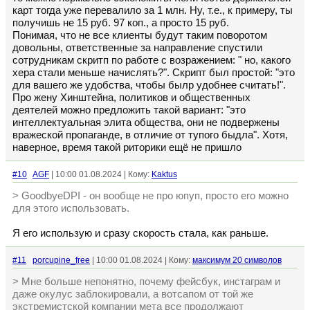
карт тогда уже перевалило за 1 млн. Ну, т.е., к примеру, ты
получишь не 15 руб. 97 коп., а просто 15 руб.
Понимая, что не все клиенты будут таким поворотом
довольны, ответственные за направление спустили
сотрудникам скритп по работе с возражением: " но, какого
хера стали меньше начислять?". Скрипт был простой: "это
для вашего же удобства, чтобы былр удобнее считать!".
Про жену Хинштейна, политиков и общественных
деятелей можно предложить такой вариант: "это
интеллектуальная элита общества, они не подвержены
вражеской пропаганде, в отличие от тупого быдла". Хотя,
наверное, время такой риторики ещё не пришло
#10
AGF
| 10:00 01.08.2024 | Кому:
Kaktus
> GoodbyeDPI - он вообще не про юпуп, просто его можно
для этого использовать.
Я его использую и сразу скорость стала, как раньше.
#11
porcupine_free
| 10:00 01.08.2024 | Кому:
максимум 20 символов
> Мне больше непонятно, почему фейсбук, инстаграм и
даже окулус заблокировали, а вотсапом от той же
экстремистской компании мета все продолжают