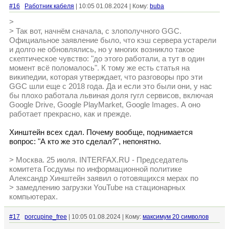
#16
Работник кабеля
| 10:05 01.08.2024 | Кому:
buba
>
> Так вот, начнём сначала, с злополучного GGC.
Официальное заявление было, что кэш сервера устарели
и долго не обновлялись, но у многих возникло такое
скептическое чувство: "до этого работали, а тут в один
момент всё поломалось". К тому же есть статья на
википедии, которая утверждает, что разговоры про эти
GGC шли еще с 2018 года. Да и если это были они, у нас
бы плохо работала львиная доля гугл сервисов, включая
Google Drive, Google PlayMarket, Google Images. А оно
работает прекрасно, как и прежде.
Хинштейн всех сдал. Почему вообще, поднимается
вопрос: "А кто же это сделал?", непонятно.
> Москва. 25 июля. INTERFAX.RU - Председатель
комитета Госдумы по информационной политике
Александр Хинштейн заявил о готовящихся мерах по
> замедлению загрузки YouTube на стационарных
компьютерах.
#17
porcupine_free
| 10:05 01.08.2024 | Кому:
максимум 20 символов