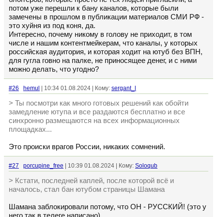
потом уже перешли к бану каналов, которые были
замечены в прошлом в публикации материалов СМИ РФ -
это хуйня из под коня, да.
Интересно, почему никому в голову не приходит, в том
числе и нашим контентмейкерам, что каналы, у которых
российская аудитория, и которая ходит на ютуб без ВПН,
для гугла говно на палке, не приносящее денег, и с ними
можно делать, что угодно?
#26
hemul
| 10:34 01.08.2024 | Кому:
sergant_l
> Ты посмотри как много готовых решений как обойти
замедление ютупа и все раздаются бесплатно и все
синхронно размещаются на всех информационных
площадках...
Это происки врагов России, никаких сомнений.
#27
porcupine_free
| 10:39 01.08.2024 | Кому:
Soloqub
> Кстати, последней каплей, после которой всё и
началось, стал бан ютубом страницы Шамана
Шамана заблокировали потому, что ОН - РУССКИЙ! (это у
него так в телеге написано)