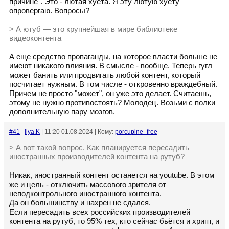
причине". Это - лютая хуета. Я эту лютую хуету
опровергаю. Вопросы?
> А ютуб — это крупнейшая в мире библиотеке
видеоконтента
А еще средство пропаганды, на которое власти больше не
имеют никакого влияния. В смысле - вообще. Теперь гугл
может банить или продвигать любой контент, который
посчитает нужным. В том числе - откровенно враждебный.
Причем не просто "может", он уже это делает. Считаешь,
этому не нужно противостоять? Молодец. Возьми с полки
дополнительную пару мозгов.
#41
Ilya.K
| 11:20 01.08.2024 | Кому:
porcupine_free
> А вот такой вопрос. Как планируется пересадить
иностранных производителей контента на рутуб?
Никак, иностранный контент останется на youtube. В этом
же и цель - отключить массового зрителя от
неподконтрольного иностранного контента.
Да он большинству и нахрен не сдался.
Если пересадить всех российских производителей
контента на рутуб, то 95% тех, кто сейчас бьётся и хрипт, и