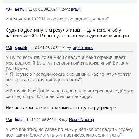
#34
hemul
| 11:08 01.08.2024 | Кому:
Ilya.K
> А зачем в СССР иностранное радио глушили?
Судя по достигнутым результатам — для того, чтоб у
населения СССР проснулся к этому радио живой интерес.
#35
speaktr
| 11:09 01.08.2024 | Кому:
argentumno
> Ну то есть так то за мной следит и меня ограничивает
моё родное КГБ, а тут непонятный англоязычный Виталя
(ValdikSS).
> Я не умею препарировать exe-шники, как понять что там
не спрятана какая-нибудь гадость?
>
> В russia-blacklist.txt у него довольно интересная подборка
сайтов) я про 95% и не слышал никогда.
Никак, так же как и с кряками к софту на рутрекере.
#36
buba
| 11:10 01.08.2024 | Кому:
Некто Мастер
> Это понятно, но разве по MACу нельзя отследить страну
поставки и блокирнуть эту партию\серию если нужно?