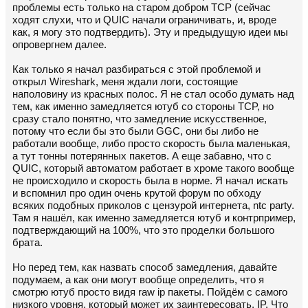
проблемы есть только на старом добром TCP (сейчас
ходят слухи, что и QUIC начали ограничивать, и, вроде
как, я могу это подтвердить). Эту и предыдущую идеи мы
опровергнем далее.
Как только я начал разбираться с этой проблемой и
открыл Wireshark, меня ждали логи, состоящие
наполовину из красных полос. Я не стал особо думать над
тем, как именно замедляется ютуб со стороны TCP, но
сразу стало понятно, что замедление искусственное,
потому что если бы это были GGC, они бы либо не
работали вообще, либо просто скорость была маленькая,
а тут тонны потерянных пакетов. А еще забавно, что с
QUIC, который автоматом работает в хроме такого вообще
не происходило и скорость была в норме. Я начал искать
и вспомнил про один очень крутой форум по обходу
всяких подобных приколов с цензурой интернета, ntc party.
Там я нашёл, как именно замедляется ютуб и контрпример,
подтверждающий на 100%, что это проделки большого
брата.
Но перед тем, как назвать способ замедления, давайте
подумаем, а как они могут вообще определить, что я
смотрю ютуб просто видя raw ip пакеты. Пойдём с самого
низкого уровня, который может их заинтересовать, IP. Что