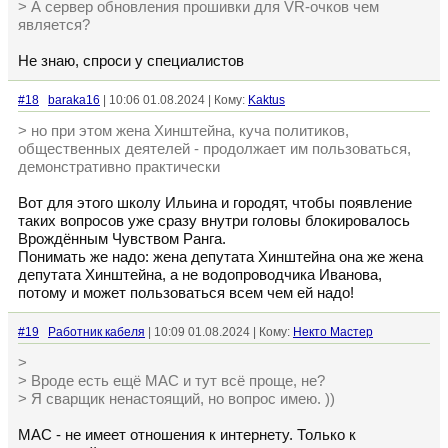
> А сервер обновления прошивки для VR-очков чем
является?
Не знаю, спроси у специалистов
#18
baraka16
| 10:06 01.08.2024 | Кому:
Kaktus
> но при этом жена Хинштейна, куча политиков,
общественных деятелей - продолжает им пользоваться,
демонстративно практически
Вот для этого школу Ильина и городят, чтобы появление
таких вопросов уже сразу внутри головы блокировалось
Врождённым Чувством Ранга.
Понимать же надо: жена депутата Хинштейна она же жена
депутата Хинштейна, а не водопроводчика Иванова,
потому и может пользоваться всем чем ей надо!
#19
Работник кабеля
| 10:09 01.08.2024 | Кому:
Некто Мастер
>
> Вроде есть ещё MAC и тут всё проще, не?
> Я сварщик ненастоящий, но вопрос имею. ))
MAC - не имеет отношения к интернету. Только к