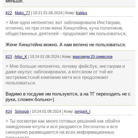
меньше.
#22
Maks_77
| 10:21 01.08.2024 | Кому:
Kaktus
> Мне одно непонятно: вот заблокировали Инстаграм,
отлично, но при этом жена Хинштейна, куча политиков,
общественных деятелей - продолжает им пользоваться,
Жене Хинштейна можно. А нам велено не пользоваться.
#23
Artur_K
| 10:24 01.08.2024 | Кому:
максимум 20 символов
> Мне больше непонятно, почему фейсбук, инстаграм и
даже окулус заблокировали, а вотсапом от той же
экстремистской компании мета все продолжают
пользоваться.
Видимо в госдуме им пользуются, а на ТГ переходить не с
руки, сложен больно=)
#24
Soloqub
| 10:24 01.08.2024 | Кому:
sergant_l
> Ты посмотри как много готовых решений как обойти
замедление ютупа и все раздаются бесплатно и все
синхронно размещаются на всех информационных
площадках...