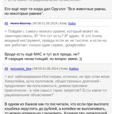
Его ещё черт-те когда дал Оруэлл: "Все животные равны,
но некоторые равнее".
#8
Некто Мастер
| 09:58 01.08.2024 | Кому:
buba
> Пойдём с самого низкого уровня, который может их
заинтересовать, IP. Что тут есть? IP адрес. И это очень
мощный инструмент, правда если их не тысячи, и если на
них работает только один сервис, googlevideo.
Вроде есть ещё MAC и тут всё проще, не?
Я сварщик ненастоящий, но вопрос имею. ))
#9
porcupine_free
| 09:59 01.08.2024 | Кому:
Kaktus
> вот заблокировали Инстаграм, отлично, но при этом жена
Хинштейна, куча политиков, общественных деятелей -
продолжает им пользоваться, демонстративно
практически - в чём смысл таких запретов? Есть какое-то
рациональное объяснение?
В одном из банков как-то посчитали, что если при выплате
кэшбека округлять до рублей, а копейки не выплачивать,
то можно нормально сэкономить. Количество держателей