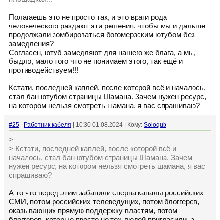
Полагаешь это не просто так, и это враги рода
человеческого раздают эти решения, чтобы мы и дальше
продолжали зомбироваться богомерзским ютубом без
замедления?
Согласен, ютуб замедляют для нашего же блага, а мы,
быдло, мало того что не понимаем этого, так ещё и
противодействуем!!!
Кстати, последней каплей, после которой всё и началось,
стал бан ютубом страницы Шамана. Зачем нужен ресурс,
на котором нельзя смотреть шамана, я вас спрашиваю?
#25
Работник кабеля
| 10:30 01.08.2024 | Кому:
Soloqub
>
> Кстати, последней каплей, после которой всё и
началось, стал бан ютубом страницы Шамана. Зачем
нужен ресурс, на котором нельзя смотреть шамана, я вас
спрашиваю?
А то что перед этим забанили сперва каналы российских
СМИ, потом российских телеведущих, потом блоггеров,
оказывающих прямую поддержку властям, потом
блоггеров, которые просто не тех людей пригласили, а