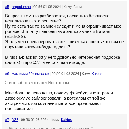
#5
argentumno
| 09:56 01.08.2024 | Кому: Всем
Вопрос к тем кто разбирается, насколько безопасно
использовать это решение?
Ну то есть так то за мной следит и меня ограничивает моё
родное КГБ, а тут непонятный англоязычный Виталя
(ValdikSS).
Я не умею препарировать exe-шники, как понять что там не
спрятана какая-нибудь гадость?
В russia-blacklist.txt у него довольно интересная подборка
сайтов) я про 95% и не слышал никогда.
#6
максимум 20 символов
| 09:56 01.08.2024 | Кому:
Kaktus
> вот заблокировали Инстаграм
Мне больше непонятно, почему фейсбук, инстаграм и
даже окулус заблокировали, а вотсапом от той же
экстремистской компании мета все продолжают
пользоваться.
#7
AGF
| 09:58 01.08.2024 | Кому:
Kaktus
> Есть какое-то рациональное объяснение?