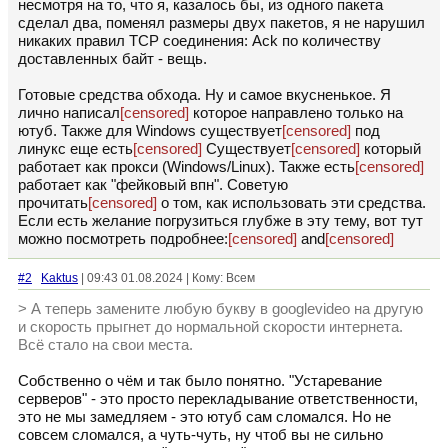
несмотря на то, что я, казалось бы, из одного пакета
сделал два, поменял размеры двух пакетов, я не нарушил
никаких правил TCP соединения: Ack по количеству
доставленных байт - вещь.
Готовые средства обхода. Ну и самое вкусненькое. Я
лично написал
[censored]
которое направлено только на
ютуб. Также для Windows существует
[censored]
под
линукс еще есть
[censored]
Существует
[censored]
который
работает как прокси (Windows/Linux). Также есть
[censored]
работает как "фейковый впн". Советую
прочитать
[censored]
о том, как использовать эти средства.
Если есть желание погрузиться глубже в эту тему, вот тут
можно посмотреть подробнее:
[censored]
and
[censored]
#2
Kaktus
| 09:43 01.08.2024 | Кому: Всем
> А теперь замените любую букву в googlevideo на другую
и скорость прыгнет до нормальной скорости интернета.
Всё стало на свои места.
Собственно о чём и так было понятно. "Устаревание
серверов" - это просто перекладывание ответственности,
это не мы замедляем - это ютуб сам сломался. Но не
совсем сломался, а чуть-чуть, ну чтоб вы не сильно