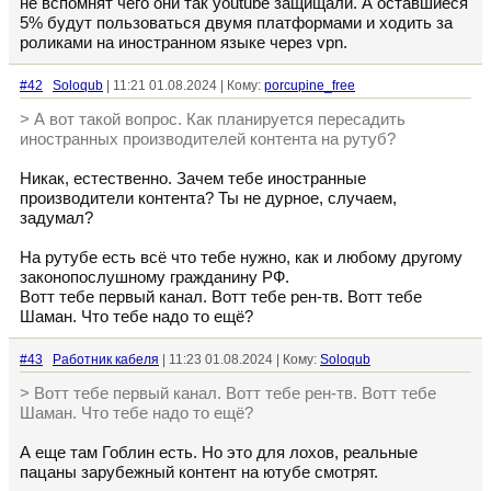
не вспомнят чего они так youtube защищали. А оставшиеся
5% будут пользоваться двумя платформами и ходить за
роликами на иностранном языке через vpn.
#42
Soloqub
| 11:21 01.08.2024 | Кому:
porcupine_free
> А вот такой вопрос. Как планируется пересадить
иностранных производителей контента на рутуб?
Никак, естественно. Зачем тебе иностранные
производители контента? Ты не дурное, случаем,
задумал?
На рутубе есть всё что тебе нужно, как и любому другому
законопослушному гражданину РФ.
Вотт тебе первый канал. Вотт тебе рен-тв. Вотт тебе
Шаман. Что тебе надо то ещё?
#43
Работник кабеля
| 11:23 01.08.2024 | Кому:
Soloqub
> Вотт тебе первый канал. Вотт тебе рен-тв. Вотт тебе
Шаман. Что тебе надо то ещё?
А еще там Гоблин есть. Но это для лохов, реальные
пацаны зарубежный контент на ютубе смотрят.