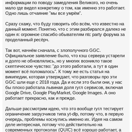
информации по поводу замедления Великого, но очень
мало где видел конкретику о том, как именно это работает.
Одно лишь отчаяние "мы все умрём".
Сразу скажу, что буду говорить обо всём, что известно на
данный момент. Понятно, что с этим разбирался далеко не
один я: огромное спасибо обывателям ntc party форума за
проделанный ресёрч.
Так вот, начнём сначала, с злополучного GGC.
Официальное заявление было, что кэш сервера устарели
и долго не обновлялись, но у многих возникло такое
скептическое чувство: "до этого работали, а тут в один
момент всё поломалось". К тому же есть статья на
википедии, которая утверждает, что разговоры про эти
GGC шли еще с 2018 года. Да и если это были они, у нас
бы плохо работала львиная доля гугл сервисов, включая
Google Drive, Google PlayMarket, Google Images. А оно
работает прекрасно, как и прежде.
Дальше рассмотрим идею, что это вообще гугл тестирует
ограничение загрузчиков типа yt-dlp, потому что, в первую
очередь, проблемы коснулись именно их. Идея на самом
деле интересная, потому что действительно на
современных протоколах (QUIC) всё хорошо работает, а