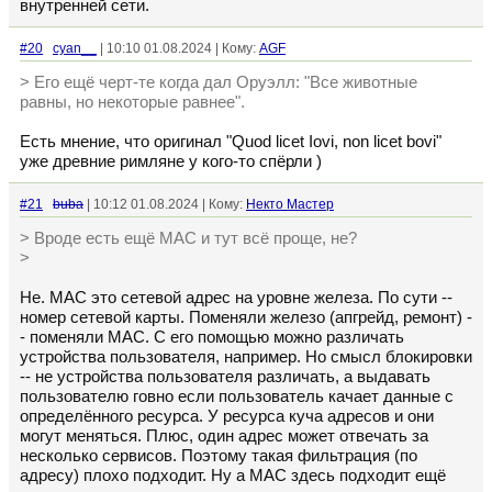
внутренней сети.
#20
cyan__
| 10:10 01.08.2024 | Кому:
AGF
> Его ещё черт-те когда дал Оруэлл: "Все животные
равны, но некоторые равнее".
Есть мнение, что оригинал "Quod licet Iovi, non licet bovi"
уже древние римляне у кого-то спёрли )
#21
buba
| 10:12 01.08.2024 | Кому:
Некто Мастер
> Вроде есть ещё MAC и тут всё проще, не?
>
Не. MAC это сетевой адрес на уровне железа. По сути --
номер сетевой карты. Поменяли железо (апгрейд, ремонт) -
- поменяли MAC. С его помощью можно различать
устройства пользователя, например. Но смысл блокировки
-- не устройства пользователя различать, а выдавать
пользователю говно если пользователь качает данные с
определённого ресурса. У ресурса куча адресов и они
могут меняться. Плюс, один адрес может отвечать за
несколько сервисов. Поэтому такая фильтрация (по
адресу) плохо подходит. Ну а MAC здесь подходит ещё