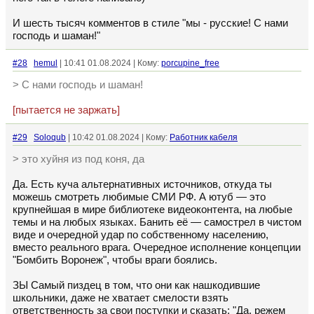
И шесть тысяч комментов в стиле "мы - русские! С нами
господь и шаман!"
#28
hemul
| 10:41 01.08.2024 | Кому:
porcupine_free
> С нами господь и шаман!
[пытается не заржать]
#29
Soloqub
| 10:42 01.08.2024 | Кому:
Работник кабеля
> это хуйня из под коня, да
Да. Есть куча альтернативных источников, откуда ты
можешь смотреть любимые СМИ РФ. А ютуб — это
крупнейшая в мире библиотеке видеоконтента, на любые
темы и на любых языках. Банить её — самострел в чистом
виде и очередной удар по собственному населению,
вместо реального врага. Очередное исполнение концепции
"Бомбить Воронеж", чтобы враги боялись.
ЗЫ Самый пиздец в том, что они как нашкодившие
школьники, даже не хватает смелости взять
ответственность за свои поступки и сказать: "Да, режем