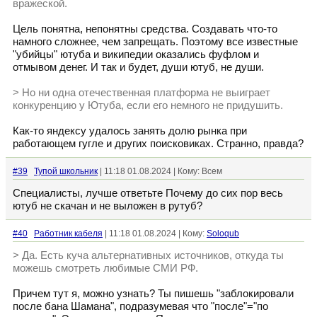
вражеской.
Цель понятна, непонятны средства. Создавать что-то
намного сложнее, чем запрещать. Поэтому все известные
"убийцы" ютуба и википедии оказались фуфлом и
отмывом денег. И так и будет, души ютуб, не души.
> Но ни одна отечественная платформа не выиграет
конкуренцию у Ютуба, если его немного не придушить.
Как-то яндексу удалось занять долю рынка при
работающем гугле и других поисковиках. Странно, правда?
#39
Тупой школьник
| 11:18 01.08.2024 | Кому: Всем
Специалисты, лучше ответьте Почему до сих пор весь
ютуб не скачан и не выложен в рутуб?
#40
Работник кабеля
| 11:18 01.08.2024 | Кому:
Soloqub
> Да. Есть куча альтернативных источников, откуда ты
можешь смотреть любимые СМИ РФ.
Причем тут я, можно узнать? Ты пишешь "заблокировали
после бана Шамана", подразумевая что "после"="по