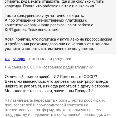
стирать, куда ехать отдыхать, где и за сколько купить
квартиру. Понял что работаю не там и выключил."
Так то конкуренцию у гугла точно выиграть.
А про отношение отечественных платформ к
контентмейкерам иногда рассказывают ребята с
IXBT.games. Тоже впечатляет.
Хотя, понятно, что политика у ютуб явно не пророссийская
и требования роскомнадзора они не исполняют и каналы
удаляют и сделать с этим ничего не получается.
#38
Soloqub
| 11:16 01.08.2024 | Кому: Всем
> А зачем в СССР иностранное радио глушили?
Отличный пример привёл. И? Помогло это СССР?
Внезапно выяснилось, что запреты как контрпропаганда
нифига не работают, а иногда работают в другую сторону.
Мол власти это скрывают, значит там ПравдаЪ!
> Главная цель пересадить - большинство российских
пользователей и производителей контента на
отечественную платформу, подконтрольную нашему
государству и подключить к собственной пропаганде, а не