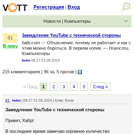
Регистрация
Вход
|
Новости | Компьютеры
Замедление YouTube с технической стороны
91
habr.com
— Объяснение, почему не работает и как с
В пену
этим можно бороться. В первом копия. —
Новости,
Компьютеры
buba
09:27 01.08.2024
215 комментариев | 96 за, 5 против
|
« Пред
1
2
3
4
5
След »
#1
buba
| 09:27 01.08.2024 | Кому: Всем
Замедление YouTube с технической стороны
Привет, Хабр!
В последнее время замечаю огромное количество