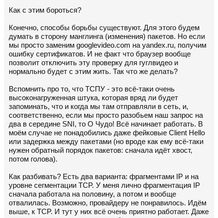
Как с этим бороться?
Конечно, способы борьбы существуют. Для этого будем
думать в сторону манглинга (изменения) пакетов. Но если
мы просто заменим googlevideo.com на yandex.ru, получим
ошибку сертификатов. И не факт что браузер вообще
позволит отключить эту проверку для гуглвидео и
нормально будет с этим жить. Так что же делать?
Вспомнить про то, что ТСПУ - это всё-таки очень
высоконагруженная штука, которая вряд ли будет
запоминать, что и когда мы там отправляли в сеть, и,
соответственно, если мы просто разобьем наш запрос на
два в середине SNI, то О Чудо! Всё начинает работать. В
моём случае не понадобились даже фейковые Client Hello
или задержка между пакетами (но вроде как ему всё-таки
нужен обратный порядок пакетов: сначала идёт хвост,
потом голова).
Как разбивать? Есть два варианта: фрагментами IP и на
уровне сегментации TCP. У меня лично фрагментация IP
сначала работала на половину, а потом и вообще
отвалилась. Возможно, провайдеру не понравилось. Идём
выше, к TCP. И тут у них всё очень приятно работает. Даже