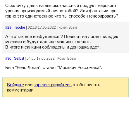
Ссылочку дашь на высококлассный продукт мирового
уровня производимый лично тобой? Или фантазии про
говно это единственное что ты способен генерировать?
#29
Teodor
| 02:13 17.05.2022 | Кому: Всем
А что так все возбудились ? Повесят на логан шильдик
москвич и будут дальше машины клепать .
В итоге и санкции соблюдены и денюшка идет .
#30
Selbst
| 04:55 17.05.2022 | Кому: Всем
Был "Рено Логан", станет "Москвич Россомаха".
Войдите
или
зарегистрируйтесь
чтобы писать
комментарии.