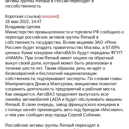
активы группы Renault в России переходят в
госсобственность
Короткая ссылка
[censored]
16 мая 2022, 14:47
Владимир Цегоев
Министерство промышленности и торговли РФ сообщило о
переходе российских активов группы Renault в
собственность государства. Всеми акциями ЗАО «Рено
Россия» будет владеть правительство Москвы, а 67,69%
ценных бумаг концерна «АвтоВАЗ» будут переданы ФГУП
«НАМИ». При этом Renault имеет опцион на обратный
выкуп своей доли, который может быть реализован в
течение шести лет. Таким образом, речь не идёт о
безвозвратной и бесплатной национализации
собственности, подчёркивают эксперты. По словам главы
Минпромторга Дениса Мантурова, инициатива позволит
сохранить деятельность предприятий и рабочие места.
Как ожидается, АвтоВАЗ продолжит выпускать всю
линейку автомобилей LADA и будет обслуживать машины
Renault. В свою очередь, завод французского концерна в
столице начнёт производить авто под брендом «Москвич»,
о чём уже сообщил мэр города Сергей Собянин.
Российские активы группы Renault переходят в