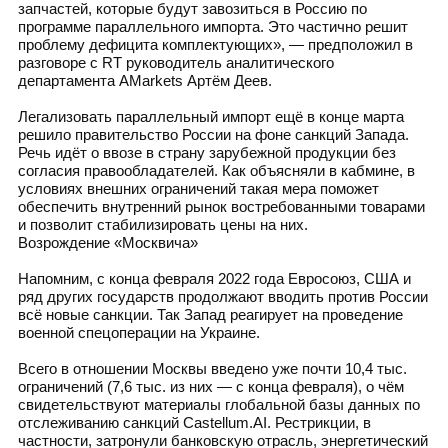
запчастей, которые будут завозиться в Россию по
программе параллельного импорта. Это частично решит
проблему дефицита комплектующих», — предположил в
разговоре с RT руководитель аналитического
департамента AMarkets Артём Деев.
Легализовать параллельный импорт ещё в конце марта
решило правительство России на фоне санкций Запада.
Речь идёт о ввозе в страну зарубежной продукции без
согласия правообладателей. Как объясняли в кабмине, в
условиях внешних ограничений такая мера поможет
обеспечить внутренний рынок востребованными товарами
и позволит стабилизировать цены на них.
Возрождение «Москвича»
Напомним, с конца февраля 2022 года Евросоюз, США и
ряд других государств продолжают вводить против России
всё новые санкции. Так Запад реагирует на проведение
военной спецоперации на Украине.
Всего в отношении Москвы введено уже почти 10,4 тыс.
ограничений (7,6 тыс. из них — с конца февраля), о чём
свидетельствуют материалы глобальной базы данных по
отслеживанию санкций Castellum.AI. Рестрикции, в
частности, затронули банковскую отрасль, энергетический