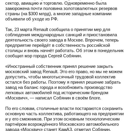
сектор, авиацию и торговлю. Одновременно была
заморожена почти половина золотовалютных резервов
страны (на $300 млрд), а многие западные компании
объявили об уходе из РФ.
Так, 23 марта Renault сообщила о принятии мер для
соблюдения международных санкций и приостановила
деятельность своего завода в Москве. Впрочем, теперь
предприятие перейдёт в собственность российской
столицы и вновь начнёт работать. Об этом в понедельник
сообщил мэр города Сергей Собянин.
«Иностранный собственник принял решение закрыть
московский завод Renault. Это его право, но мы не можем
допустить, чтобы многотысячный трудовой коллектив
остался без работы. Поэтому я принял решение забрать
завод на баланс города и возобновить производство
легковых автомобилей под историческим брендом
«Москвич», — написал Собянин в своём блоге.
По его словам, столичные власти постараются сохранить
основную часть коллектива, работающего на предприятии
и у его смежников. При этом основным технологическим
партнёром возрождённого Московского автомобильного
завода «Москвич» станет КамАЗ, отметил Собянин.