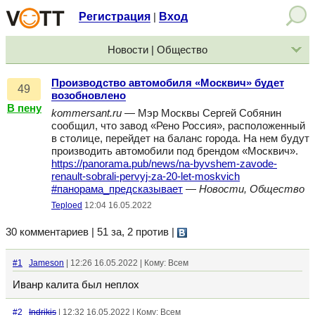
Регистрация
Вход
|
Новости | Общество
Производство автомобиля «Москвич» будет
49
возобновлено
В пену
kommersant.ru
— Мэр Москвы Сергей Собянин
сообщил, что завод «Рено Россия», расположенный
в столице, перейдет на баланс города. На нем будут
производить автомобили под брендом «Москвич».
https://panorama.pub/news/na-byvshem-zavode-
renault-sobrali-pervyj-za-20-let-moskvich
#панорама_предсказывает
—
Новости, Общество
Teploed
12:04 16.05.2022
30 комментариев | 51 за, 2 против
|
#1
Jameson
| 12:26 16.05.2022 | Кому: Всем
Иванр калита был неплох
#2
Indrikis
| 12:32 16.05.2022 | Кому: Всем