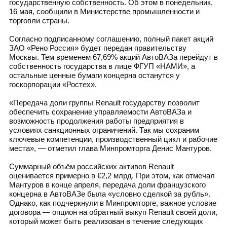
государственную собственность. Об этом в понедельник,
16 мая, сообщили в Министерстве промышленности и
торговли страны.
Согласно подписанному соглашению, полный пакет акций
ЗАО «Рено Россия» будет передан правительству
Москвы. Тем временем 67,69% акций АвтоВАЗа перейдут в
собственность государства в лице ФГУП «НАМИ», а
остальные ценные бумаги концерна останутся у
госкорпорации «Ростех».
«Передача доли группы Renault государству позволит
обеспечить сохранение управляемости АвтоВАЗа и
возможность продолжения работы предприятия в
условиях санкционных ограничений. Так мы сохраним
ключевые компетенции, производственный цикл и рабочие
места», — отметил глава Минпромторга Денис Мантуров.
Суммарный объём российских активов Renault
оценивается примерно в €2,2 млрд. При этом, как отмечал
Мантуров в конце апреля, передача доли французского
концерна в АвтоВАЗе была «условно сделкой за рубль».
Однако, как подчеркнули в Минпромторге, важное условие
договора — опцион на обратный выкуп Renault своей доли,
который может быть реализован в течение следующих