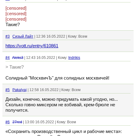
[censored]
[censored]
[censored]
Такие?
#3
Сизый Лайт
| 12:36 16.05.2022 | Кому: Всем
https://vott.ru/entry/610861
#4
Aleks3
| 12:43 16.05.2022 | Кому:
Indrikis
> Такие?
Солидный "МосквичЪ" для солидных москвичей!
#5
Pakalyaj
| 12:58 16.05.2022 | Кому: Всем
Дизайн, конечно, можно придумать какой угодно, но...
Сколько говно миксером не взбивай, крем-брюле не
получится.
#6
27red
| 13:00 16.05.2022 | Кому: Всем
«Сохранить производственный цикл и рабочие места»: