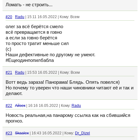
Ломать - не строить...
#20
Radu
| 15:11 16.05.2022 | Кому: Всем
олег за всё берётся смело
всё превращается в говно
а если за говно берётся
то просто тратит меньше сил
(с)
Наши дефективные по другому не умеют.
#Ещеодинпопилбабла
#21
Radu
| 15:53 16.05.2022 | Кому: Всем
Вотт ведь зараза! Панорама! Блядь. Опять повелся)
Но почему то уверен что наши чиновники читают её и так и
делают.
#22
Айзек
| 16:16 16.05.2022 | Кому:
Radu
Новость реальная,на панарому ссылка как на сбившийся
прогноз.
#23
Skaalex
| 16:43 16.05.2022 | Кому:
Dr_Dizel