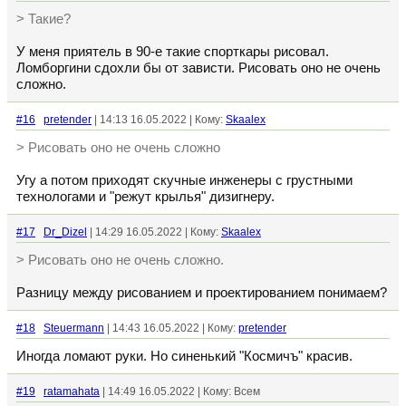
> Такие?
У меня приятель в 90-е такие спорткары рисовал.
Ломборгини сдохли бы от зависти. Рисовать оно не очень
сложно.
#16
pretender
| 14:13 16.05.2022 | Кому:
Skaalex
> Рисовать оно не очень сложно
Угу а потом приходят скучные инженеры с грустными
технологами и "режут крылья" дизигнеру.
#17
Dr_Dizel
| 14:29 16.05.2022 | Кому:
Skaalex
> Рисовать оно не очень сложно.
Разницу между рисованием и проектированием понимаем?
#18
Steuermann
| 14:43 16.05.2022 | Кому:
pretender
Иногда ломают руки. Но синенький "Космичъ" красив.
#19
ratamahata
| 14:49 16.05.2022 | Кому: Всем