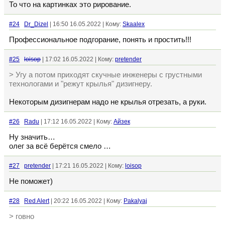
То что на картинках это рирование.
#24
Dr_Dizel
| 16:50 16.05.2022 | Кому:
Skaalex
Профессиональное подгорание, понять и простить!!!
#25
loisop
| 17:02 16.05.2022 | Кому:
pretender
> Угу а потом приходят скучные инженеры с грустными
технологами и "режут крылья" дизигнеру.
Некоторым дизигнерам надо не крылья отрезать, а руки.
#26
Radu
| 17:12 16.05.2022 | Кому:
Айзек
Ну значить…
олег за всё берётся смело …
#27
pretender
| 17:21 16.05.2022 | Кому:
loisop
Не поможет)
#28
Red Alert
| 20:22 16.05.2022 | Кому:
Pakalyaj
> говно