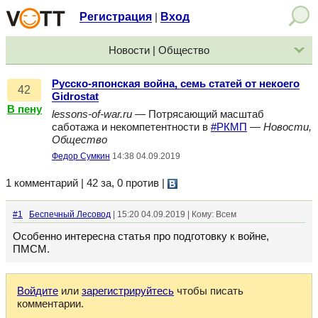
Регистрация
Вход
|
Новости | Общество
Русско-японская война, семь статей от некоего
42
Gidrostat
В пену
lessons-of-war.ru
— Потрясающий масштаб
саботажа и некомпетентности в
#РКМП
—
Новости,
Общество
Федор Сумкин
14:38 04.09.2019
1 комментарий | 42 за, 0 против
|
#1
Беспечный Лесовод
| 15:20 04.09.2019 | Кому: Всем
Особенно интересна статья про подготовку к войне,
ПМСМ.
Войдите
или
зарегистрируйтесь
чтобы писать
комментарии.