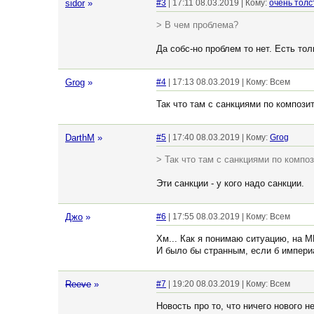
sidor
»
#3
| 17:11 08.03.2019 | Кому:
очень тол
> В чем проблема?
Да собс-но проблем то нет. Есть то
Grog
»
#4
| 17:13 08.03.2019 | Кому: Всем
Так что там с санкциями по композ
DarthM
»
#5
| 17:40 08.03.2019 | Кому:
Grog
> Так что там с санкциями по комп
Эти санкции - у кого надо санкции.
Джо
»
#6
| 17:55 08.03.2019 | Кому: Всем
Хм... Как я понимаю ситуацию, на 
И было бы странным, если б империа
Reeve
»
#7
| 19:20 08.03.2019 | Кому: Всем
Новость про то, что ничего нового н