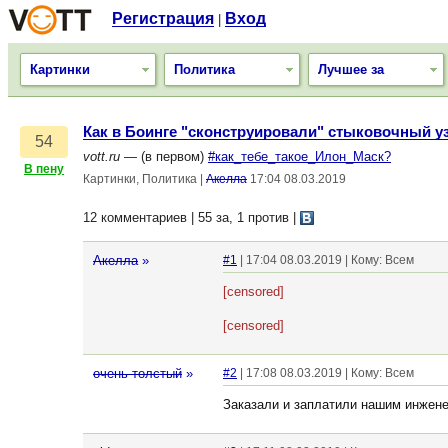
Регистрация
Вход
|
Картинки
Политика
Лучшее за
Как в Боинге "сконструировали" стыковочный у
54
vott.ru
— (в первом)
#как_тебе_такое_Илон_Маск?
В пену
Картинки, Политика
|
Акелла
17:04 08.03.2019
12 комментариев | 55 за, 1 против
|
Акелла
»
#1
| 17:04 08.03.2019 | Кому: Всем
[censored]
[censored]
очень толстый
»
#2
| 17:08 08.03.2019 | Кому: Всем
Заказали и заплатили нашим инжене