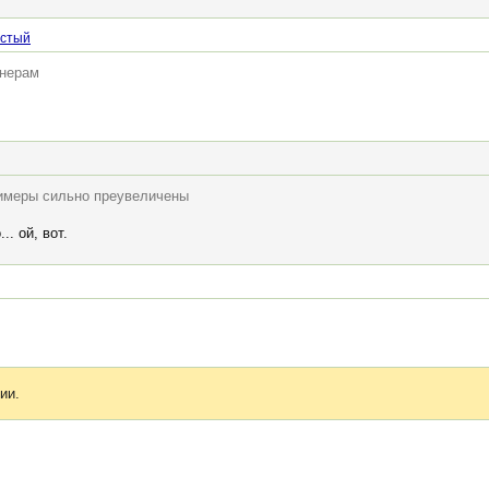
лстый
енерам
лимеры сильно преувеличены
. ой, вот.
ии.