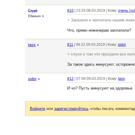
Crypt
#10
| 23:25 08.03.2019 | Кому:
очень то
»
Ебанько
> Заказали и заплатили нашим инж
Что, прямо инженерам заплатили?
tass
»
#11
| 06:22 09.03.2019 | Кому:
sidor
> слухи о том что просрали все по
За такое здесь минусуют, осторожно..
sidor
»
#12
| 07:09 09.03.2019 | Кому:
tass
И чо? Пусть минусуют на здоровье.
Войдите
или
зарегистрируйтесь
чтобы писать комментар