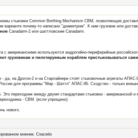
измы стыковки Common Berthing Mechanism CBM, позволяющие доставля
ом варианте почему-то написано "диаметром". К ним грузовик или доста
аном
Canadarm-2 или шаттловским Canadarm.
та с американскими используются андрогийно-периферийные российског
яют грузовикам и пилотируемым кораблям пристыковываться сами
е - да, на Дрэгон-2 и на Старлайнере стоят стыковочные агрегаты АПАС-
России для программы "Мир - Шаттл" АПАС-95. Сходство - только внешн
5. Это переходник между двумя стандартами стыковки - американской 
переходника - CBM. (если упрощено).
ень нового.
ированное мнение. Спасибо