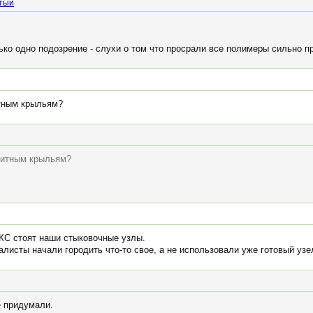
стый
лько одно подозрение - слухи о том что просрали все полимеры сильно 
итным крыльям?
озитным крыльям?
МКС стоят наши стыковочные узлы.
листы начали городить что-то свое, а не использовали уже готовый узе
е придумали.