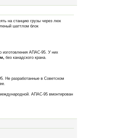
ть на станцию грузы через люк
вленый шаттлом блок
о изготовления АПАС-95. У них
м,
без канадского крана.
95. Не разработанные в Советском
ее.
и международной. АПАС-95 вмонтирован