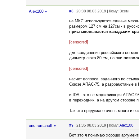
Alex100
»
#8
| 20:38 08.03.2019 | Кому: Всем
на МКС используются единые механ
размером 127 см на 127см - в русск
пристыковывается канадским кр
[censored]
для соединения российского сегмен
диаметр люка 80 см, но они
позвол
[censored]
насчет вопроса, заданного по ссылк
Союзе АПАС-75, а разрработаные в 
и IDA - это не модификация АПАС-9
в переходник. а на другом стороне 
Так что придумано очень много и оч
eric.romanoff
»
#9
| 21:35 08.03.2019 | Кому:
Alex100
Вот это я понимаю хорошо аргумент