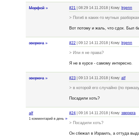
Морфей
»
#21
| 08:29 14.11.2018 | Кому:
Irgenn
> Погиб в каких-то мутных разборка
Вот потому и жаль, что сдох. Был бы
зверюга
»
#22
| 09:12 14.11.2018 | Кому:
Irgenn
> Или я не права?
Я не в курсе - самому интересно.
зверюга
»
#23
| 09:13 14.11.2018 | Кому:
alf
> в которой его случайно (по прика
Посадили хоть?
alf
#24
| 09:16 14.11.2018 | Кому:
зверюга
»
1 комментарий в день
> Посадили хоть?
Он сбежал в Израилъ, а оттуда выд