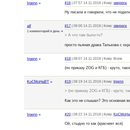
Irgenn
»
#16
| 07:57 14.11.2018 | Кому:
зверюга
Ну писали и говорили, что не подели
alf
#17
| 08:00 14.11.2018 | Кому:
зверюга
»
1 комментарий в день
> А что там было-то?
просто пьяная драка Талькова с охр
Irgenn
»
#18
| 08:07 14.11.2018 | Кому: Всем
(по приказу ZOG и КГБ) - круто, та
KoCMoHaBT
»
#19
| 08:19 14.11.2018 | Кому:
Irgenn
> (по приказу ZOG и КГБ) - круто, 
Как это не слышал? Это основная 
Irgenn
»
#20
| 08:22 14.11.2018 | Кому:
KoCMoHa
Ой, стыдно то как (краснеет вся)