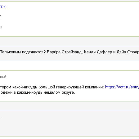
 ПЖ
".
ы!
 Тальковым подтянутся? Барбра Стрейзанд, Кенди Дафлер и Дэйв Стюар
овы!
ктором какой-нибудь большой генерирующей компании:
https://vott.ru/ent
лодёжи в каком-нибудь немалом округе.
,