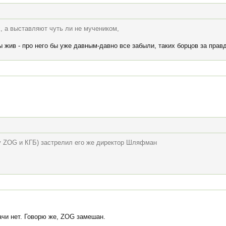
х, а выставляют чуть ли не мучеником,
 жив - про него бы уже давным-давно все забыли, таких борцов за правд
зу ZOG и КГБ) застрелил его же директор Шляфман
ачи нет. Говорю же, ZOG замешан.