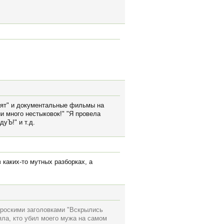
рят" и документальные фильмы на
и много нестыковок!" "Я провела
уЪ!" и т.д.
 каких-то мутных разборках, а
броскими заголовками "Вскрылись
яла, кто убил моего мужа на самом