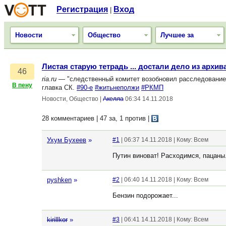
Регистрация
Вход
|
Новости
Общество
Лучшее за
Листая старую тетрадь ... достали дело из архив
46
ria.ru
— "следственный комитет возобновил расследование у
В пену
главка СК.
#90-е
#житьнеполжи
#РКМП
Новости, Общество
|
Акелла
06:34 14.11.2018
28 комментариев | 47 за, 1 против
|
Ухум Бухеев
»
#1
| 06:37 14.11.2018 | Кому: Всем
Путин виноват! Расходимся, пацаны
pyshken
»
#2
| 06:40 14.11.2018 | Кому: Всем
Бензин подорожает...
kirillkor
»
#3
| 06:41 14.11.2018 | Кому: Всем