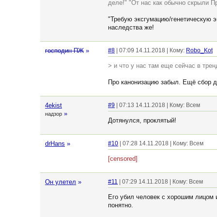
деле!" "От нас как обычно скрыли Пр
"Требую эксгумацию/генетическую эк
наследства же!
господин ПЖ
»
#8
| 07:09 14.11.2018 | Кому:
Robo_Kot
> и что у нас там еще сейчас в трен
Про канонизацию забыл. Ещё сбор де
4ekist
#9
| 07:13 14.11.2018 | Кому: Всем
»
надзор
Дотянулся, проклятый!
drHans
»
#10
| 07:28 14.11.2018 | Кому: Всем
[censored]
Он улетел
»
#11
| 07:29 14.11.2018 | Кому: Всем
Его убил человек с хорошим лицом и
понятно.