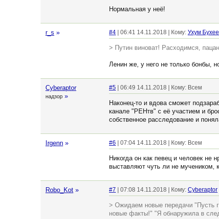
Нормальная у неё!
r_s
»
#4
| 06:41 14.11.2018 | Кому:
Ухум Бухее
> Путин виноват! Расходимся, паца
Ленин же, у него не только бонбы, 
Cyberaptor
#5
| 06:49 14.11.2018 | Кому: Всем
»
надзор
Наконец-то и вдова сможет подзара
канале "РЕНтв" с её участием и бр
собственное расследование и поняла
Irgenn
»
#6
| 07:04 14.11.2018 | Кому: Всем
Никогда он как певец и человек не 
выставляют чуть ли не мучеником, к
Robo_Kot
»
#7
| 07:08 14.11.2018 | Кому:
Cyberaptor
> Ожидаем новые передачи "Пусть г
новые факты!" "Я обнаружила в сле