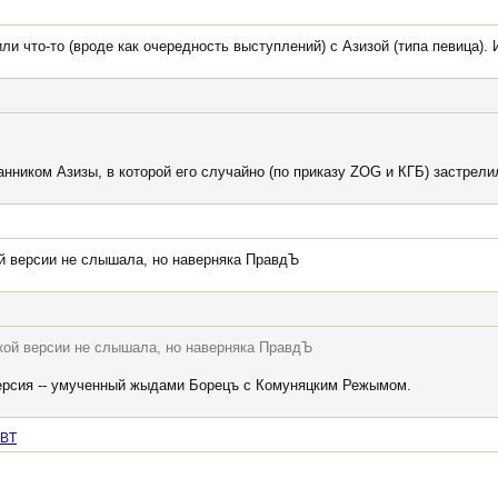
ли что-то (вроде как очередность выступлений) с Азизой (типа певица). 
анником Азизы, в которой его случайно (по приказу ZOG и КГБ) застрел
кой версии не слышала, но наверняка ПравдЪ
такой версии не слышала, но наверняка ПравдЪ
версия -- умученный жыдами Борецъ с Комуняцким Режымом.
BT