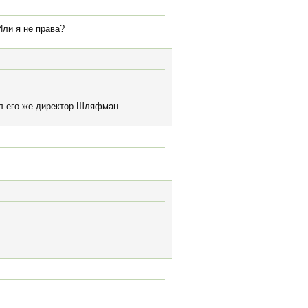
Или я не права?
ил его же директор Шляфман.