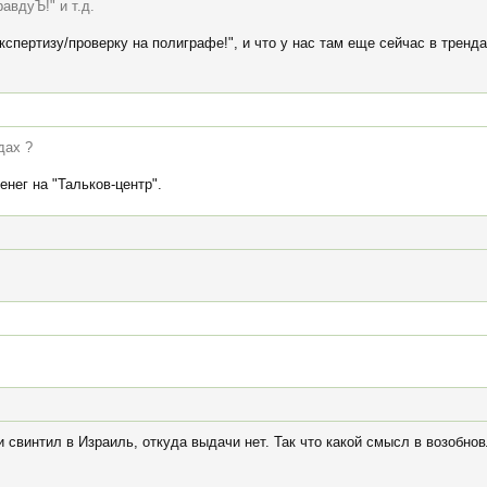
авдуЪ!" и т.д.
спертизу/проверку на полиграфе!", и что у нас там еще сейчас в трендах
дах ?
нег на "Тальков-центр".
 свинтил в Израиль, откуда выдачи нет. Так что какой смысл в возобно