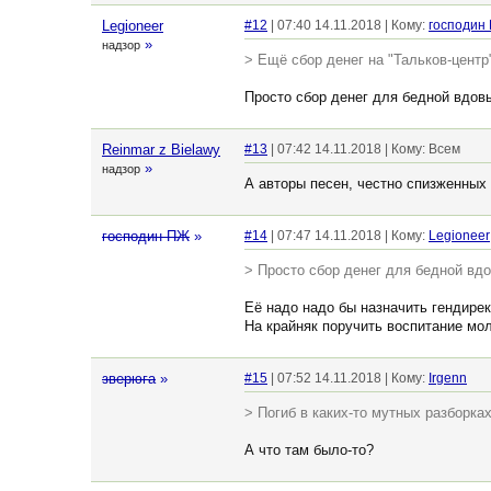
Legioneer
#12
| 07:40 14.11.2018 | Кому:
господин
»
надзор
> Ещё сбор денег на "Тальков-центр
Просто сбор денег для бедной вдов
Reinmar z Bielawy
#13
| 07:42 14.11.2018 | Кому: Всем
»
надзор
А авторы песен, честно спизженных
господин ПЖ
»
#14
| 07:47 14.11.2018 | Кому:
Legioneer
> Просто сбор денег для бедной вд
Её надо надо бы назначить гендире
На крайняк поручить воспитание мо
зверюга
»
#15
| 07:52 14.11.2018 | Кому:
Irgenn
> Погиб в каких-то мутных разборках
А что там было-то?