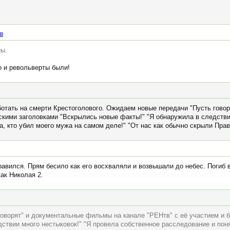
в
ны.
но и револьверты были!
ботать на смерти Крестоголового. Ожидаем новые передачи "Пусть гово
оскими заголовками "Вскрылись новые факты!" "Я обнаружила в следстви
, кто убил моего мужа на самом деле!" "От нас как обычно скрыли Правд
нравился. Прям бесило как его восхваляли и возвышали до небес. Погиб в
ак Николая 2.
оворят" и документальные фильмы на канале "РЕНтв" с её участием и 
дствии много нестыковок!" "Я провела собственное расследование и пон