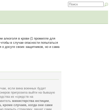
 алкоголя в крови (1 промилле для
 чтобы в случае опасности попытаться
я о досуге своих защитников, но и сама
учае, если вина военных будет
онеров пригрозила выйти на бывшую
едства из «средств на
тавитель
министерства юстиции
,
, кроме случаев, когда они сами
но покрыть страховку, решат сами