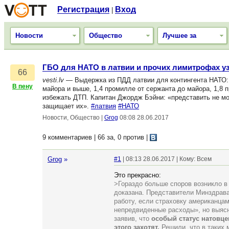
Регистрация
Вход
|
Новости
Общество
Лучшее за
ГБО для НАТО в латвии и прочих лимитрофах у
66
vesti.lv
— Выдержка из ПДД латвии для контингента НАТО: 
В пену
майора и выше, 1,4 промилле от сержанта до майора, 1,8 
избежать ДТП. Капитан Джордж Бэйни: «представить не могл
защищает их».
#латвия
#НАТО
Новости, Общество
|
Grog
08:08 28.06.2017
9 комментариев | 66 за, 0 против
|
Grog
»
#1
| 08:13 28.06.2017 | Кому: Всем
Это прекрасно:
>Гораздо больше споров возникло в 
доказана. Представители Минздрава
работу, если страховку американца
непредвиденные расходы», но выясн
заявив, что
особый статус натовце
этого захотят.
Решили, что в таких 