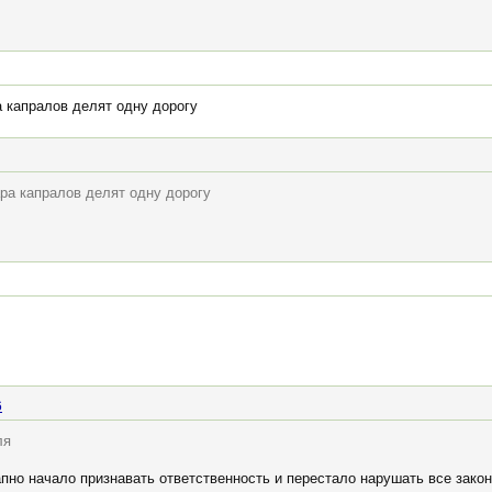
 капралов делят одну дорогу
ра капралов делят одну дорогу
6
ля
апно начало признавать ответственность и перестало нарушать все зако