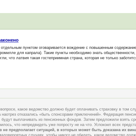
законено
отдельным пунктом оговаривается вождение с повышенным содержанием
промилле для капрала). Такие пункты необходимо знать общественности,
и, что латвия такая гостеприимная страна, которая не только заботитс
вопросе, какое ведомство должно будет оплачивать страховку в том сл
 наотрез отказались «быть спонсорами приключений». Федерация пенси
м будут выплачивать из пенсионных фондов. Затем предложили взять ср
илось, что непредвидеть уже попросту не на что. Успокоил всех предс
в не предполагает ситуаций, в которых может быть доказана их вина
маловероятных случаях, чтобы никого не обидеть, какое ведомство долж