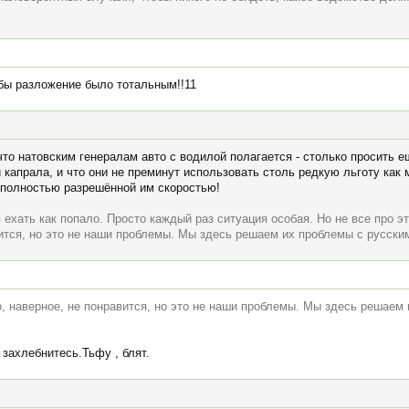
 бы разложение было тотальным!!11
что натовским генералам авто с водилой полагается - столько просить е
 капрала, и что они не преминут использовать столь редкую льготу как
с полностью разрешённой им скоростью!
я ехать как попало. Просто каждый раз ситуация особая. Но не все про 
ится, но это не наши проблемы. Мы здесь решаем их проблемы с русским
, наверное, не понравится, но это не наши проблемы. Мы здесь решаем 
 захлебнитесь.Тьфу , блят.