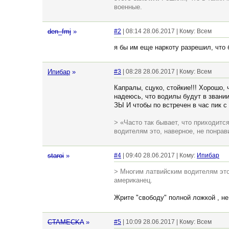
военные.
den_fmj
»
#2
| 08:14 28.06.2017 | Кому: Всем
я бы им еще наркоту разрешил, что
Ипибар
»
#3
| 08:28 28.06.2017 | Кому: Всем
Капралы, сцуко, стойкие!!! Хорошо, 
надеюсь, что водилы будут в звании
ЗЫ И чтобы по встречен в час пик 
> «Часто так бывает, что приходитс
водителям это, наверное, не понрав
staroi
»
#4
| 09:40 28.06.2017 | Кому:
Ипибар
> Многим латвийским водителям это
американец.
Жрите "свободу" полной ложкой , не
CTAMECKA
»
#5
| 10:09 28.06.2017 | Кому: Всем