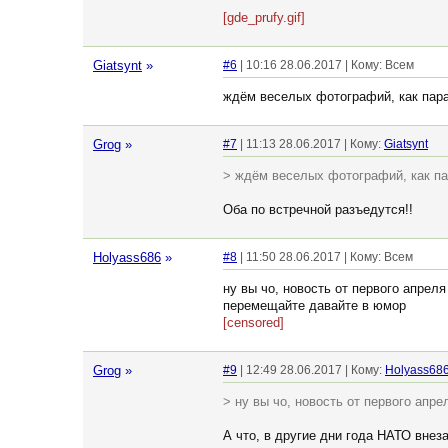
[gde_prufy.gif]
Giatsynt
»
#6
| 10:16 28.06.2017 | Кому: Всем
ждём веселых фотографий, как пара
Grog
»
#7
| 11:13 28.06.2017 | Кому:
Giatsynt
> ждём веселых фотографий, как па
Оба по встречной разъедутся!!
Holyass686
»
#8
| 11:50 28.06.2017 | Кому: Всем
ну вы чо, новость от первого апреля
перемещайте давайте в юмор
[censored]
Grog
»
#9
| 12:49 28.06.2017 | Кому:
Holyass68
> ну вы чо, новость от первого апре
А что, в другие дни года НАТО внез