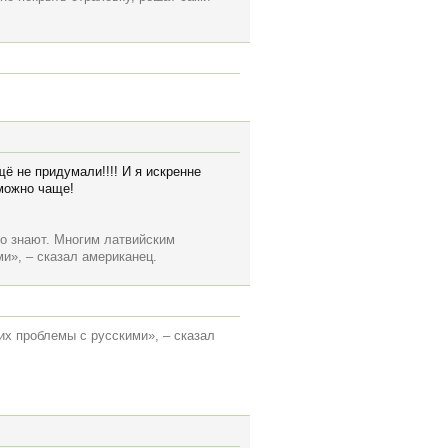
щё не придумали!!!! И я искренне
 можно чаще!
это знают. Многим латвийским
и», – сказал американец.
их проблемы с русскими», – сказал