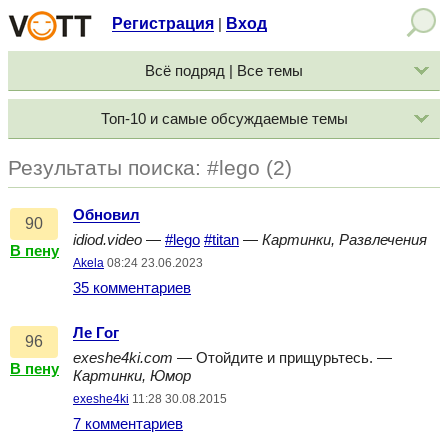
Регистрация
Вход
|
Всё подряд | Все темы
Топ-10 и самые обсуждаемые темы
Результаты поиска: #lego (2)
Обновил
90
idiod.video
—
#lego
#titan
—
Картинки, Развлечения
В пену
Akela
08:24 23.06.2023
35 комментариев
Ле Гог
96
exeshe4ki.com
— Отойдите и прищурьтесь. —
В пену
Картинки, Юмор
exeshe4ki
11:28 30.08.2015
7 комментариев