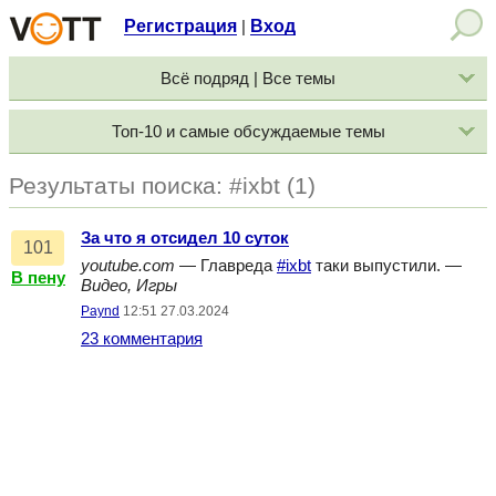
Регистрация
Вход
|
Всё подряд | Все темы
Топ-10 и самые обсуждаемые темы
Результаты поиска: #ixbt (1)
За что я отсидел 10 суток
101
youtube.com
— Главреда
#ixbt
таки выпустили. —
В пену
Видео, Игры
Paynd
12:51 27.03.2024
23 комментария