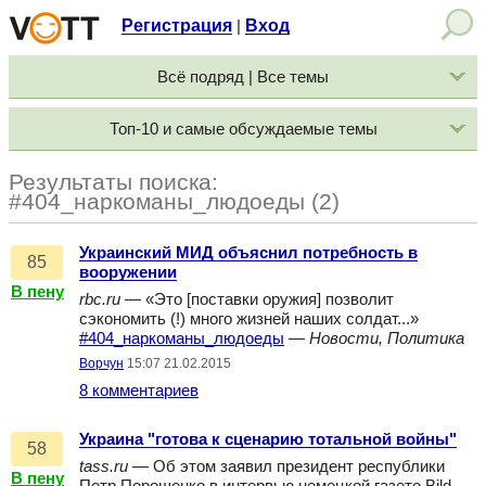
Регистрация
Вход
|
Всё подряд | Все темы
Топ-10 и самые обсуждаемые темы
Результаты поиска:
#404_наркоманы_людоеды (2)
Украинский МИД объяснил потребность в
85
вооружении
В пену
rbc.ru
— «Это [поставки оружия] позволит
сэкономить (!) много жизней наших солдат...»
#404_наркоманы_людоеды
—
Новости, Политика
Ворчун
15:07 21.02.2015
8 комментариев
Украина "готова к сценарию тотальной войны"
58
tass.ru
— Об этом заявил президент республики
В пену