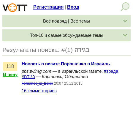
Регистрация
Вход
|
Всё подряд | Все темы
Топ-10 и самые обсуждаемые темы
Результаты поиска: #בגידה (1)
Новость о визите Порошенко в Израиль
118
pbs.twimg.com
— в израильской газете.
#зрада
В пену
#בגידה
—
Картинки, Общество
Ferganec_iz_Belgii
20:07 25.12.2015
16 комментариев