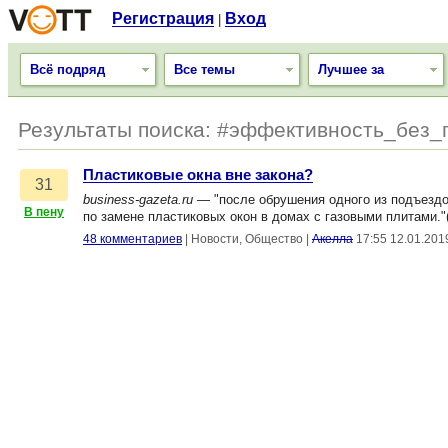
Регистрация
Вход
|
Всё подряд
Все темы
Лучшее за
Результаты поиска: #эффективность_без_г
Пластиковые окна вне закона?
31
business-gazeta.ru
— "после обрушения одного из подъездов
В пену
по замене пластиковых окон в домах с газовыми плитами."
48 комментариев
|
Новости, Общество
|
Акелла
17:55 12.01.201