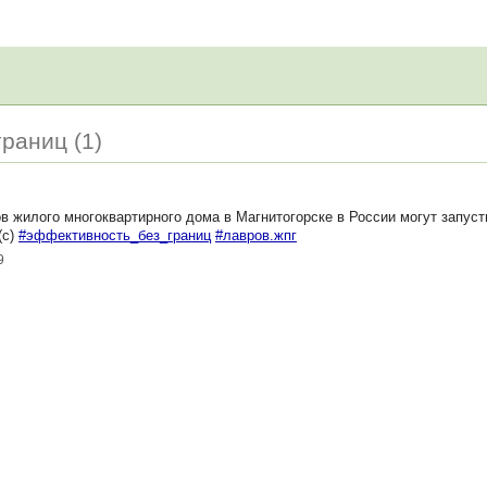
раниц (1)
 жилого многоквартирного дома в Магнитогорске в России могут запуст
(с)
#эффективность_без_границ
#лавров.жпг
9