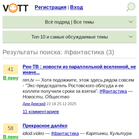
Регистрация
Вход
|
Всё подряд | Все темы
Топ-10 и самые обсуждаемые темы
Результаты поиска: #фантастика (3)
Рен-ТВ : новости из параллельной вселенной, не
41
иначе...
В пену
ren.tv
— Хотя подожжите, этож здесь,рядом совсем
- "Экс-председатель Ростовского облсуда и ее
коллеги получили сроки за взятки".
#Фантастика
—
Новости, Общество
Дим Димский
22:18 25.12.2025
11 комментариев
Прекрасное далёко
58
idiod.video
—
#фантастика
—
Картинки, Культура
В пену