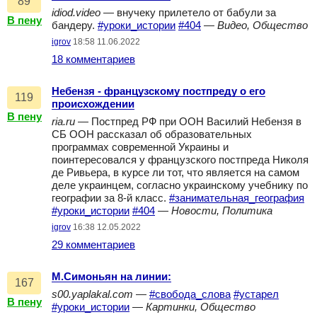
89
idiod.video
— внучеку прилетело от бабули за
В пену
бандеру.
#уроки_истории
#404
—
Видео, Общество
igrov
18:58 11.06.2022
18 комментариев
Небензя - французскому постпреду о его
119
происхождении
В пену
ria.ru
— Постпред РФ при ООН Василий Небензя в
СБ ООН рассказал об образовательных
программах современной Украины и
поинтересовался у французского постпреда Николя
де Ривьера, в курсе ли тот, что является на самом
деле украинцем, согласно украинскому учебнику по
географии за 8-й класс.
#занимательная_география
#уроки_истории
#404
—
Новости, Политика
igrov
16:38 12.05.2022
29 комментариев
М.Симоньян на линии:
167
s00.yaplakal.com
—
#свобода_слова
#устарел
В пену
#уроки_истории
—
Картинки, Общество