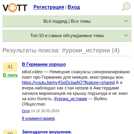
Регистрация
Вход
|
Всё подряд | Все темы
Топ-10 и самые обсуждаемые темы
Результаты поиска: #уроки_истории (4)
В Германии хорошо
41
idiod.video
— Немецкие скакуасы синхронизировано
В пену
поют про Германию для немцев, иностранцы вон.
https://youtu.be/ny4SeDcbaAQ?feature=shared
А я
вчера наблюдал как стая негров в Амстердаме
загнала марокканцев на крышу подъезда и не знал
за кого болеть.
#уроки_истории
—
Видео,
Общество
Grog
14:10 30.05.2024
8 комментариев
Запоздалое внушение.