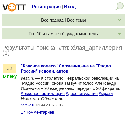
Регистрация
Вход
|
Всё подряд | Все темы
Топ-10 и самые обсуждаемые темы
Результаты поиска: #тяжёлая_артиллерия
(1)
"Красное колесо" Солженицына на "Радио
32
России" исполн. автор
В пену
vesti.ru
— К столетию Февральской революции на
"Радио России" снова зазвучит голос Александр
Исаевича – 20 ежедневных передач с 20 февраля.
#тяжёлая_артиллерия
#десоветизация
#мрази
—
Новости, Общество
baraka16
09:44 20.02.2017
17 комментариев