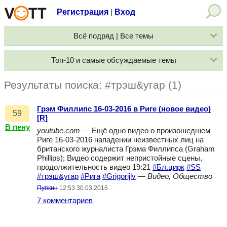
Регистрация
Вход
|
Всё подряд | Все темы
Топ-10 и самые обсуждаемые темы
Результаты поиска: #трэш&угар (1)
Грэм Филлипс 16-03-2016 в Риге (новое видео)
59
[R]
В пену
youtube.com
— Ещё одно видео о произошедшем
Риге 16-03-2016 нападении неизвестных лиц на
британского журналиста Грэма Филлипса (Graham
Phillips); Видео содержит непристойные сцены,
продолжительность видео 19:21
#Бл.цирк
#SS
#трэш&угар
#Рига
#Grigorijlv
—
Видео, Общество
Пупкин
12:53 30.03.2016
7 комментариев