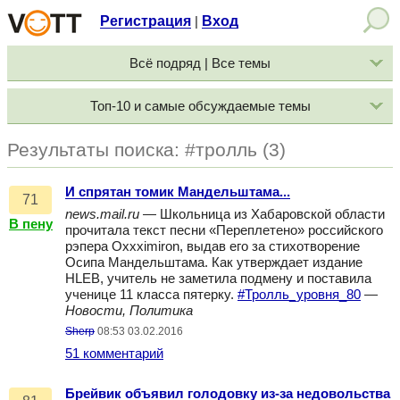
Регистрация
Вход
|
Всё подряд | Все темы
Топ-10 и самые обсуждаемые темы
Результаты поиска: #тролль (3)
И спрятан томик Мандельштама...
71
news.mail.ru
— Школьница из Хабаровской области
В пену
прочитала текст песни «Переплетено» российского
рэпера Oxxximiron, выдав его за стихотворение
Осипа Мандельштама. Как утверждает издание
HLEB, учитель не заметила подмену и поставила
ученице 11 класса пятерку.
#Тролль_уровня_80
—
Новости, Политика
Sherp
08:53 03.02.2016
51 комментарий
Брейвик объявил голодовку из-за недовольства