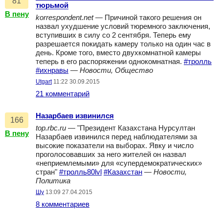
81
тюрьмой
В пену
korrespondent.net
— Причиной такого решения он
назвал ухудшение условий тюремного заключения,
вступивших в силу со 2 сентября. Теперь ему
разрешается покидать камеру только на один час в
день. Кроме того, вместо двухкомнатной камеры
теперь в его распоряжении однокомнатная.
#тролль
#ихнравы
—
Новости, Общество
Utgart
11:22 30.09.2015
21 комментарий
Назарбаев извинился
166
top.rbc.ru
— "Президент Казахстана Нурсултан
В пену
Назарбаев извинился перед наблюдателями за
высокие показатели на выборах. Явку и число
проголосовавших за него жителей он назвал
«неприемлемыми» для «супердемократических»
стран"
#тролль80lvl
#Казахстан
—
Новости,
Политика
Шу
13:09 27.04.2015
8 комментариев