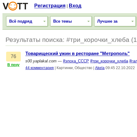
Регистрация
Вход
|
Всё подряд
Все темы
Лучшее за
Результаты поиска: #три_корочки_хлеба (1
Товарищеский ужин в ресторане "Метрополь"
76
s00.yaplakal.com
—
#эпоха_СССР
#три_корочки_хлеба
#га
В пену
44 комментария
|
Картинки, Общество
|
Akela
09:45 22.10.2022