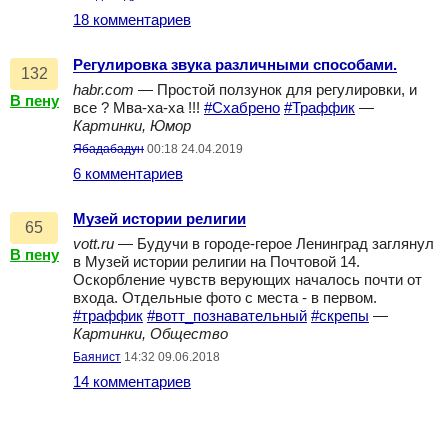
18 комментариев
Регулировка звука различными способами.
132
habr.com
— Простой ползунок для регулировки, и
В пену
все ? Мва-ха-ха !!!
#Схабрено
#Траффик
—
Картинки, Юмор
Ябадабадун
00:18 24.04.2019
6 комментариев
Музей истории религии
65
vott.ru
— Будучи в городе-герое Ленинград заглянул
В пену
в Музей истории религии на Почтовой 14.
Оскорбление чувств верующих началось почти от
входа. Отдельные фото с места - в первом.
#траффик
#вотт_познавательный
#скрепы
—
Картинки, Общество
Баянист
14:32 09.06.2018
14 комментариев