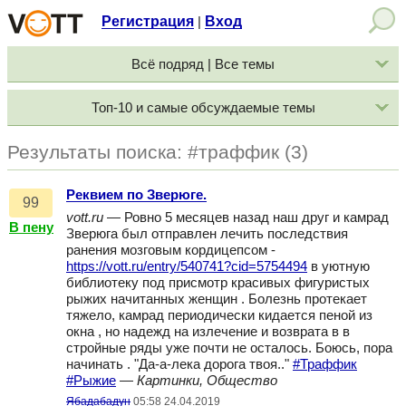
Регистрация
Вход
|
Всё подряд | Все темы
Топ-10 и самые обсуждаемые темы
Результаты поиска: #траффик (3)
Реквием по Зверюге.
99
vott.ru
— Ровно 5 месяцев назад наш друг и камрад
В пену
Зверюга был отправлен лечить последствия
ранения мозговым кордицепсом -
https://vott.ru/entry/540741?cid=5754494
в уютную
библиотеку под присмотр красивых фигуристых
рыжих начитанных женщин . Болезнь протекает
тяжело, камрад периодически кидается пеной из
окна , но надежд на излечение и возврата в в
стройные ряды уже почти не осталось. Боюсь, пора
начинать . "Да-а-лека дорога твоя.."
#Траффик
#Рыжие
—
Картинки, Общество
Ябадабадун
05:58 24.04.2019