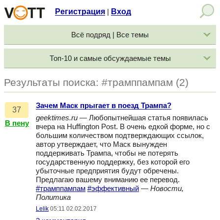
Регистрация
Вход
|
Всё подряд | Все темы
Топ-10 и самые обсуждаемые темы
Результаты поиска: #трамппампам (2)
Зачем Маск прыгает в поезд Трампа?
37
geektimes.ru
— Любопытнейшая статья появилась
В пену
вчера на Huffington Post. В очень едкой форме, но с
большим количеством подтверждающих ссылок,
автор утверждает, что Маск вынужден
поддерживать Трампа, чтобы не потерять
государственную поддержку, без которой его
убыточные предприятия будут обречены.
Предлагаю вашему вниманию ее перевод.
#трамппампам
#эффективный
—
Новости,
Политика
Lelik
05:11 02.02.2017