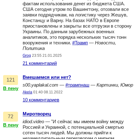
фактам использования денег из бюджета США.
США сегодня утром по Вашингтону, отозвали все
заявки подрядчикам, на логистику через Жешув,
Констанцу и Варну. На базах НАТО в Европе
приостановлены и закрыты все отгрузки в сторону
Украины. По данным зарубежных военных
аналитиков, это порядка нескольких тысяч тонн
вооружения и техники.
#Трамп
—
Новости,
Политика
Grog
23:55 21.01.2025
21 комментарий
Вмешаемся или нет?
121
s00.yaplakal.com
—
#трампнаш
—
Картинки, Юмор
В пену
Akela
01:40 08.11.2022
10 комментариев
Миротворец
72
idiod.video
— "И сейчас мы имеем войну между
В пену
Россией и Украиной, с потенциальной смертью
сотен тысяч людей. Мы должны прийти к
незамедлительным переговорам о мирном