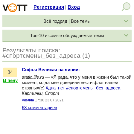
Регистрация
Вход
|
Всё подряд | Все темы
Топ-10 и самые обсуждаемые темы
Результаты поиска:
#спортсмены_без_адреса (1)
Софья Великая на линии:
34
static.life.ru
— «Я рада, что у меня в жизни был такой
В пену
момент, когда мне доверили нести флаг нашей
страны»(с)
#дна_нет
#спортсмены_без_адреса
—
Картинки, Спорт
Акелла
17:30 23.07.2021
68 комментариев