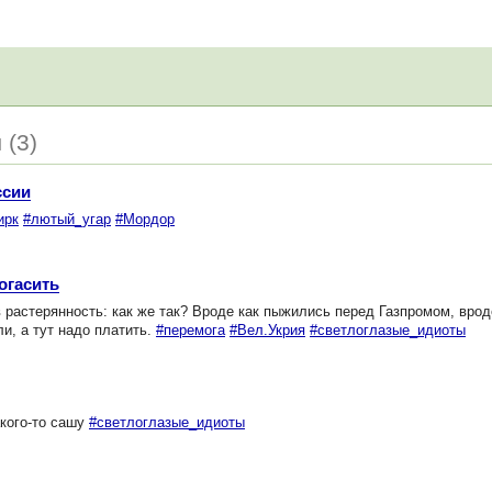
 (3)
ссии
ирк
#лютый_угар
#Мордор
огасить
растерянность: как же так? Вроде как пыжились перед Газпромом, вро
и, а тут надо платить.
#перемога
#Вел.Укрия
#светлоглазые_идиоты
кого-то сашу
#светлоглазые_идиоты