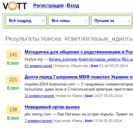
Регистрация
Вход
|
Всё подряд
Все темы
Лучшее за
Результаты поиска: #светлоглазые_идиоты
Методичка для общения с родственниками в Ро
141
hvylya.org
—
#атака_клоунов
#светлоглазые_идиоты
#Бл.ц
В пену
61 комментарий
|
Новости, Общество
|
Babr
21:44 05.05.2014
Долги перед Газпромом МВФ повелел Украине п
221
maydan-2014.livejournal.com
— У свидомных комментаторов 
В пену
посылали, даже иски в Стокгольмский арбитраж приготовил
11 комментариев
|
Новости, Юмор
|
Babr
14:07 05.05.2014
Невидимый орган рынка
138
pbs.twimg.com
— Лев Натаныч на острие борьбы. Травит ка
В пену
7 комментариев
|
Картинки, Юмор
|
Babr
13:54 05.05.2014