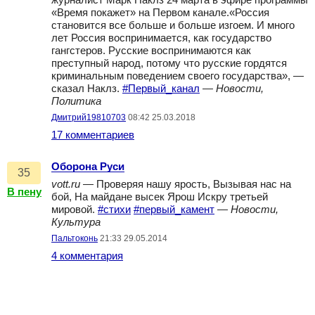
журналист Марк Наклз 24 марта в эфире программы
«Время покажет» на Первом канале.«Россия
становится все больше и больше изгоем. И много
лет Россия воспринимается, как государство
гангстеров. Русские воспринимаются как
преступный народ, потому что русские гордятся
криминальным поведением своего государства», —
сказал Наклз.
#Первый_канал
—
Новости,
Политика
Дмитрий19810703
08:42 25.03.2018
17 комментариев
Оборона Руси
35
vott.ru
— Проверяя нашу ярость, Вызывая нас на
В пену
бой, На майдане высек Ярош Искру третьей
мировой.
#стихи
#первый_камент
—
Новости,
Культура
Пальтоконь
21:33 29.05.2014
4 комментария