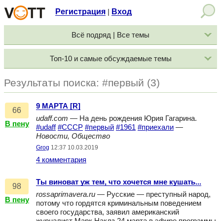
Регистрация
Вход
|
Всё подряд | Все темы
Топ-10 и самые обсуждаемые темы
Результаты поиска: #первый (3)
9 МАРТА [R]
66
udaff.com
— На день рождения Юрия Гагарина.
В пену
#udaff
#СССР
#первый
#1961
#приехали
—
Новости, Общество
Grog
12:37 10.03.2019
4 комментария
Ты виноват уж тем, что хочется мне кушать...
98
rossaprimavera.ru
— Русские — преступный народ,
В пену
потому что гордятся криминальным поведением
своего государства, заявил американский