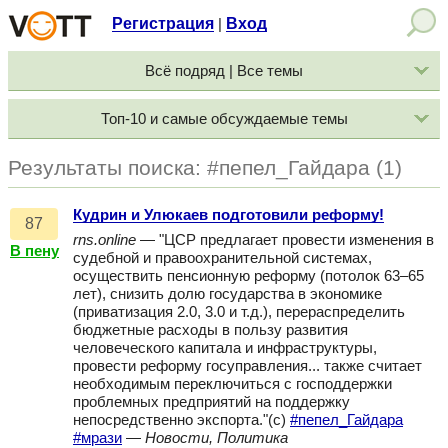
Регистрация
Вход
|
Всё подряд | Все темы
Топ-10 и самые обсуждаемые темы
Результаты поиска: #пепел_Гайдара (1)
Кудрин и Улюкаев подготовили реформу!
87
rns.online
— "ЦСР предлагает провести изменения в
В пену
судебной и правоохранительной системах,
осуществить пенсионную реформу (потолок 63–65
лет), снизить долю государства в экономике
(приватизация 2.0, 3.0 и т.д.), перераспределить
бюджетные расходы в пользу развития
человеческого капитала и инфраструктуры,
провести реформу госуправления... также считает
необходимым переключиться с господдержки
проблемных предприятий на поддержку
непосредственно экспорта."(с)
#пепел_Гайдара
#мрази
—
Новости, Политика