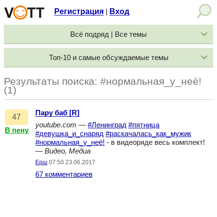
Регистрация
Вход
|
Всё подряд | Все темы
Топ-10 и самые обсуждаемые темы
Результаты поиска: #нормальная_у_неё!
(1)
Пару баб [R]
47
youtube.com
—
#Ленинград
#пятница
В пену
#девушка_и_снаряд
#раскачалась_как_мужик
#нормальная_у_неё!
- в видеоряде весь комплект!
—
Видео, Медиа
Ерш
07:50 23.06.2017
67 комментариев