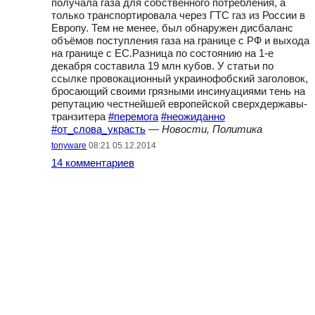
получала газа для собственного потребления, а
только транспортировала через ГТС газ из России в
Европу. Тем не менее, был обнаружен дисбаланс
объёмов поступления газа на границе с РФ и выхода
на границе с ЕС.Разница по состоянию на 1-е
декабря составила 19 млн кубов. У статьи по
ссылке провокационный украинофобский заголовок,
бросающий своими грязными инсинуациями тень на
репутацию честнейшей европейской сверхдержавы-
транзитера
#перемога
#неожиданно
#от_слова_украсть
—
Новости, Политика
tonyware
08:21 05.12.2014
14 комментариев