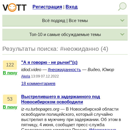
Регистрация
Вход
|
Всё подряд | Все темы
Топ-10 и самые обсуждаемые темы
Результаты поиска: #неожиданно (4)
"А я говорю - не рычи!"(с)
122
idiod.video
—
#неожиданность
—
Видео, Юмор
В пену
Akela
13:09 07.12.2022
18 комментариев
Выстрелившего в задержанного под
53
Новосибирском освободили
В пену
iz-ru.turbopages.org
— В Новосибирской области
освободили полицейского, который случайно
выстрелил в мужчину при задержании. Об этом в
пятницу, 4 июня, сообщает пресс-служба