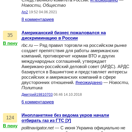
Следственного комитета России.
#Неожиданно
—
Новости, Общество
An2
19:52 04.06.2021
8 комментариев
Американский бизнес пожаловался на
35
дискриминацию в России
В пену
rbc.ru
— Ряд правил торговли на российском рынке
создает препятствия для работы американских
компаний, противоречит нормам ВТО и других
международных соглашений, утверждает
Американо-российский деловой совет (АРДС). АРДС
базируется в Вашингтоне и представляет интересы
российских и американских компаний в сфере
двусторонних отношений.
#неожиданно
—
Новости,
Политика
Дмитрий19810703
06:46 14.10.2018
6 комментариев
Инопланетяне без ведома укров начали
124
отбирать газ из ГТС [У]
В пену
politnavigator.net
— С июня Украина официально не