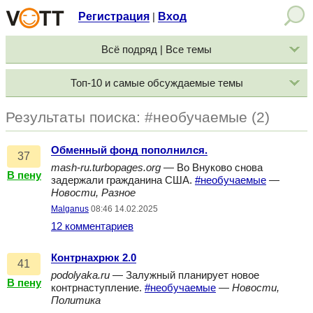
Регистрация
Вход
|
Всё подряд | Все темы
Топ-10 и самые обсуждаемые темы
Результаты поиска: #необучаемые (2)
Обменный фонд пополнился.
37
mash-ru.turbopages.org
— Во Внуково снова
В пену
задержали гражданина США.
#необучаемые
—
Новости, Разное
Malganus
08:46 14.02.2025
12 комментариев
Контрнахрюк 2.0
41
podolyaka.ru
— Залужный планирует новое
В пену
контрнаступление.
#необучаемые
—
Новости,
Политика