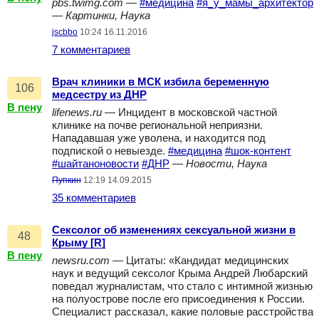
pbs.twimg.com
—
#медицина
#я_у_мамы_архитектор
—
Картинки, Наука
jscbbo
10:24 16.11.2016
7 комментариев
Врач клиники в МСК избила беременную
106
медсестру из ДНР
В пену
lifenews.ru
— Инцидент в московской частной
клинике на почве региональной неприязни.
Нападавшая уже уволена, и находится под
подпиской о невыезде.
#медицина
#шок-контент
#шайтаноновости
#ДНР
—
Новости, Наука
Пупкин
12:19 14.09.2015
35 комментариев
Сексолог об изменениях сексуальной жизни в
48
Крыму [R]
В пену
newsru.com
— Цитаты: «Кандидат медицинских
наук и ведущий сексолог Крыма Андрей Любарский
поведал журналистам, что стало с интимной жизнью
на полуострове после его присоединения к России.
Специалист рассказал, какие половые расстройства