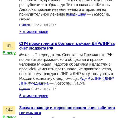
сепаратиста, призывавшего к созданию отдельной
республики «от Урала до Тихого океана». Житель
Ангарска признан невменяемым и отправлен на
принудительное лечение
#медицина
—
Новости,
Наука
Пупкин
10:22 20.09.2017
7 комментариев
СПЧ просит лечить больше граждан ДНР/ЛНР за
61
счёт бюджета РФ
В пену
life.ru
— Председатель Совета при Президенте РФ
по развитию гражданского общества и правам
человека Михаил Федотов обратился к властям с
просьбой изменить постановление правительства,
по которому граждане ЛНР и ДНР могут получать в
России бесплатную медпомощь.
#ДНР
#ЛНР
#ДНР/
ЛНР
#медицина
—
Новости, Наука
Пупкин
15:42 26.07.2017
6 комментариев
Захватывающе интересное исполнение кабинета
144
гинеколога
В пену