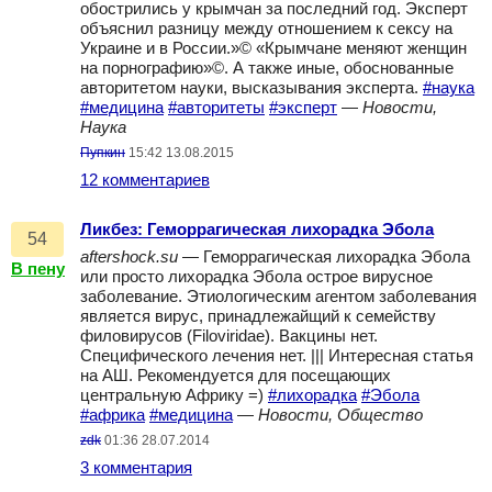
обострились у крымчан за последний год. Эксперт
объяснил разницу между отношением к сексу на
Украине и в России.»© «Крымчане меняют женщин
на порнографию»©. А также иные, обоснованные
авторитетом науки, высказывания эксперта.
#наука
#медицина
#авторитеты
#эксперт
—
Новости,
Наука
Пупкин
15:42 13.08.2015
12 комментариев
Ликбез: Геморрагическая лихорадка Эбола
54
aftershock.su
— Геморрагическая лихорадка Эбола
В пену
или просто лихорадка Эбола острое вирусное
заболевание. Этиологическим агентом заболевания
является вирус, принадлежайщий к семейству
филовирусов (Filoviridae). Вакцины нет.
Специфического лечения нет. ||| Интересная статья
на АШ. Рекомендуется для посещающих
центральную Африку =)
#лихорадка
#Эбола
#африка
#медицина
—
Новости, Общество
zdk
01:36 28.07.2014
3 комментария