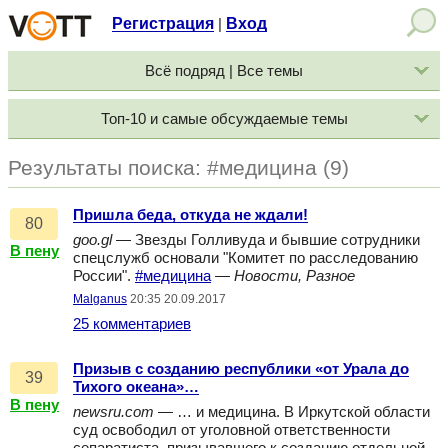
Регистрация
Вход
|
Всё подряд | Все темы
Топ-10 и самые обсуждаемые темы
Результаты поиска: #медицина (9)
Пришла беда, откуда не ждали!
80
goo.gl
— Звезды Голливуда и бывшие сотрудники
В пену
спецслужб основали "Комитет по расследованию
России".
#медицина
—
Новости, Разное
Malganus
20:35 20.09.2017
25 комментариев
Призыв с созданию республики «от Урала до
39
Тихого океана»…
В пену
newsru.com
— … и медицина. В Иркутской области
суд освободил от уголовной ответственности