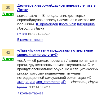
Десятерых евромайдаунов повезут лечить в
30
Литву
В пену
news.mail.ru
— В понедельник десятерых
евромайдаунов привезут лечиться в литовские
больницы.
#Євромайдан
#pora_valit
#медицина
—
Новости, Наука
Пупкин
19:41 24.01.2014
5 комментариев
«Латвийским геям предоставят отдельные
42
медицинские услуги»©
В пену
ves.lv
— «В рамках проекта в Латвии появятся и
врачи, дружественные гомосексуалистам. Они
пройдут специальное обучение о специфических
рисках, которым подвержены мужчины
нетрадиционной сексуальной ориентации.»©
#медицина
#no_comments
#R
—
Новости, Наука
Пупкин
09:12 14.01.2014
7 комментариев