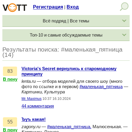
Регистрация
Вход
|
Всё подряд | Все темы
Топ-10 и самые обсуждаемые темы
Результаты поиска: #маленькая_пятница
(14)
Victoria's Secret вернулись к старомодному
83
принципу
В пену
lenta.ru
— отбора моделей для своего шоу (много
фото по ссылке и в первом)
#маленькая_пятница
—
Картинки, Культура
Mr. Maximus
10:37 16.10.2024
44 комментария
Ъуъ какая!
55
zagony.ru
—
#маленькая_пятница.
Малюсенькая. —
В пену