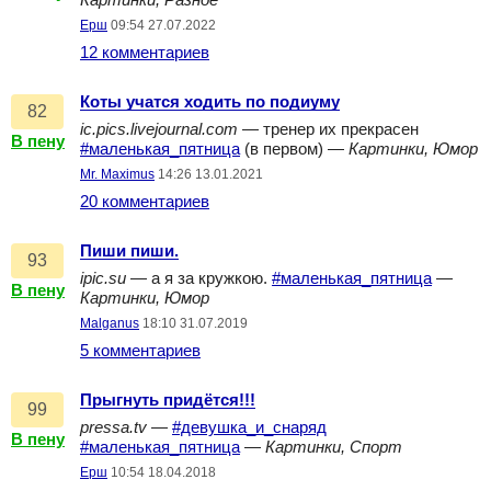
Картинки, Разное
Ерш
09:54 27.07.2022
12 комментариев
Коты учатся ходить по подиуму
82
ic.pics.livejournal.com
— тренер их прекрасен
В пену
#маленькая_пятница
(в первом) —
Картинки, Юмор
Mr. Maximus
14:26 13.01.2021
20 комментариев
Пиши пиши.
93
ipic.su
— а я за кружкою.
#маленькая_пятница
—
В пену
Картинки, Юмор
Malganus
18:10 31.07.2019
5 комментариев
Прыгнуть придётся!!!
99
pressa.tv
—
#девушка_и_снаряд
В пену
#маленькая_пятница
—
Картинки, Спорт
Ерш
10:54 18.04.2018