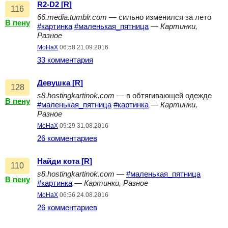
R2-D2 [R]
116
66.media.tumblr.com
— сильно изменился за лето
В пену
#картинка
#маленькая_пятница
—
Картинки,
Разное
MoHaX
06:58 21.09.2016
33 комментария
Девушка [R]
128
s8.hostingkartinok.com
— в обтягивающей одежде
В пену
#маленькая_пятница
#картинка
—
Картинки,
Разное
MoHaX
09:29 31.08.2016
26 комментариев
Найди кота [R]
110
s8.hostingkartinok.com
—
#маленькая_пятница
В пену
#картинка
—
Картинки, Разное
MoHaX
06:56 24.08.2016
26 комментариев