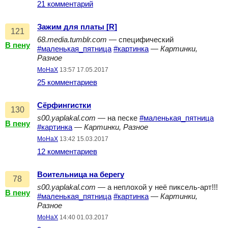
21 комментарий
Зажим для платы [R]
121
68.media.tumblr.com
— специфический
В пену
#маленькая_пятница
#картинка
—
Картинки,
Разное
MoHaX
13:57 17.05.2017
25 комментариев
Сёрфингистки
130
s00.yaplakal.com
— на песке
#маленькая_пятница
В пену
#картинка
—
Картинки, Разное
MoHaX
13:42 15.03.2017
12 комментариев
Воительница на берегу
78
s00.yaplakal.com
— а неплохой у неё пиксель-арт!!!
В пену
#маленькая_пятница
#картинка
—
Картинки,
Разное
MoHaX
14:40 01.03.2017