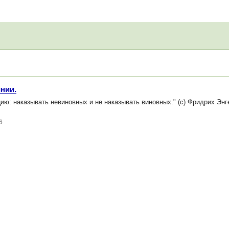
нии.
ию: наказывать невиновных и не наказывать виновных." (с) Фридрих Эн
6