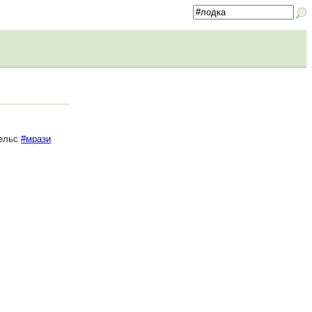
гельс
#мрази