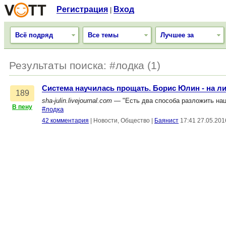
Регистрация
Вход
|
Всё подряд
Все темы
Лучшее за
Результаты поиска: #лодка (1)
Система научилась прощать. Борис Юлин - на ли
189
sha-julin.livejournal.com
— "Есть два способа разложить нац
В пену
#лодка
42 комментария
|
Новости, Общество
|
Баянист
17:41 27.05.201