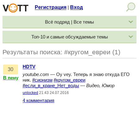
Регистрация
Вход
|
Всё подряд | Все темы
Топ-10 и самые обсуждаемые темы
Результаты поиска: #кругом_евреи (1)
HDTV
30
youtube.com
— Oy vey. Теперь я знаю откуда ЕГО
В пену
ник.
#сионизм
#кругом_евреи
#если_в_кране_Нет_воды
—
Видео, Юмор
unlocked
21:43 24.07.2016
4 комментария