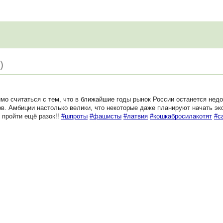
)
 считаться с тем, что в ближайшие годы рынок России останется нед
в. Амбиции настолько велики, что некоторые даже планируют начать эк
 пройти ещё разок!!
#шпроты
#фашисты
#латвия
#кошкабросилакотят
#с