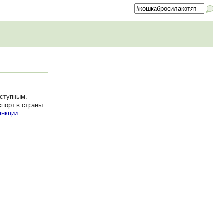
оступным.
спорт в страны
анкции