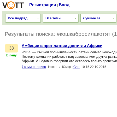
Регистрация
Вход
|
Всё подряд
Все темы
Лучшее за
Результаты поиска: #кошкабросилакотят (1
Амбиции шпрот латвии достигли Африки
38
vott.ru
— Рыбной промышленности латвии сейчас необходимо
В пену
Поэтому компании работают над завоеванием других рынко
Африки. А недавно говорили что осталось только проверки
7 комментариев
|
Новости, Юмор
|
Grog
10:15 22.10.2015