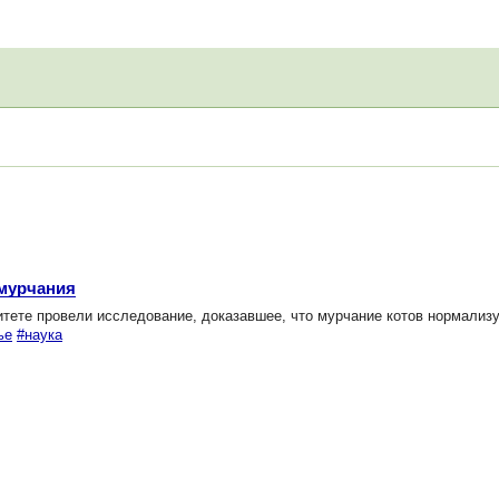
 мурчания
тете провели исследование, доказавшее, что мурчание котов нормализ
ье
#наука