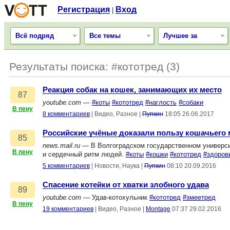
Регистрация
Вход
|
Всё подряд
Все темы
Лучшее за
Результаты поиска: #кототред (3)
Реакция собак на кошек, занимающих их место
87
youtube.com
—
#коты
#кототред
#наглость
#собаки
В пену
8 комментариев
|
Видео, Разное
|
Пупкин
18:05 26.06.2017
Российские учёные доказали пользу кошачьего
85
news.mail.ru
— В Волгоградском государственном универси
В пену
и сердечный ритм людей.
#коты
#кошки
#кототред
#здоров
5 комментариев
|
Новости, Наука
|
Пупкин
08:10 20.09.2016
Спасение котейки от хватки злобного удава
89
youtube.com
— Удав-котохульник
#кототред
#змеетред
В пену
19 комментариев
|
Видео, Разное
|
Montage
07:37 29.02.2016