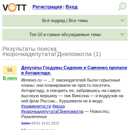
Регистрация
Вход
|
Всё подряд | Все темы
Топ-10 и самые обсуждаемые темы
Результаты поиска:
#корочкадепутатаГДнепомогла (1)
Депутаты Госдумы Сидякин и Савченко пропали
56
в Антарктиде.
В пену
lifenews.ru
— ...У законодателей были серьезные
планы: они планировали не просто посетить
Антарктиду, а покорить ее, забравшись на самую
высокую вершину — пик Винсона — и водрузив на
ней флаг России... Куршевели не в моде.
#знаменитости
#мода
#корочкадепутатаГДнепомогла
—
Новости,
Развлечения
Sabio
09:01 14.01.2015