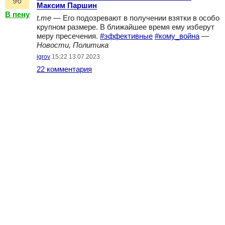
96
Максим Паршин
В пену
t.me
— Его подозревают в получении взятки в особо
крупном размере. В ближайшее время ему изберут
меру пресечения.
#эффективные
#кому_война
—
Новости, Политика
igrov
15:22 13.07.2023
22 комментария