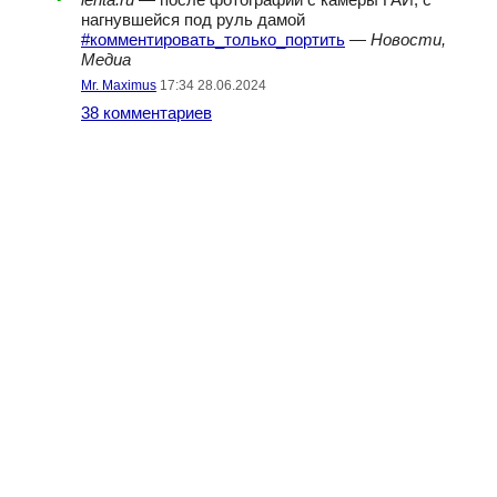
lenta.ru
— после фотографии с камеры ГАИ, с
нагнувшейся под руль дамой
#комментировать_только_портить
—
Новости,
Медиа
Mr. Maximus
17:34 28.06.2024
38 комментариев