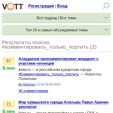
Регистрация
Вход
|
Всё подряд | Все темы
Топ-10 и самые обсуждаемые темы
Результаты поиска:
#комментировать_только_портить (2)
Алаудинов прокомментировал инцидент с
97
участием чеченцев
В пену
lenta.ru
— в российском курортном городе
#Комментировать_только_портить
—
Новости,
Политика
Mr. Maximus
13:56 09.09.2024
46 комментариев
Мэр чувашского города Алатырь Павел Аринин
71
уволился
В пену