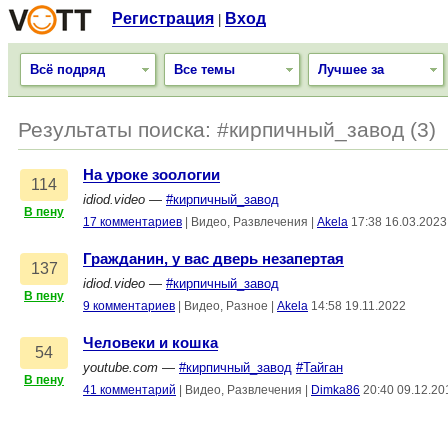
Регистрация
Вход
|
Всё подряд
Все темы
Лучшее за
Результаты поиска: #кирпичный_завод (3)
На уроке зоологии
114
idiod.video
—
#кирпичный_завод
В пену
17 комментариев
|
Видео, Развлечения
|
Akela
17:38 16.03.2023
Гражданин, у вас дверь незапертая
137
idiod.video
—
#кирпичный_завод
В пену
9 комментариев
|
Видео, Разное
|
Akela
14:58 19.11.2022
Человеки и кошка
54
youtube.com
—
#кирпичный_завод
#Тайган
В пену
41 комментарий
|
Видео, Развлечения
|
Dimka86
20:40 09.12.20