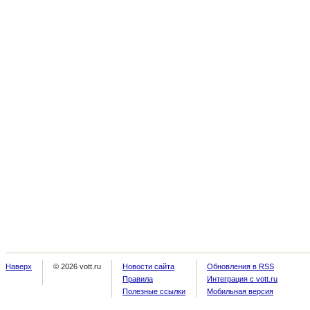
Наверх
© 2026 vott.ru
Новости сайта
Обновления в RSS
Правила
Интеграция с vott.ru
Полезные ссылки
Мобильная версия