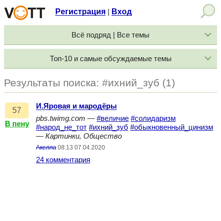
Регистрация
Вход
|
Всё подряд | Все темы
Топ-10 и самые обсуждаемые темы
Результаты поиска: #ихний_зуб (1)
И.Яровая и мародёры
57
pbs.twimg.com
—
#величие
#солидаризм
В пену
#народ_не_тот
#ихний_зуб
#обыкновенный_цинизм
—
Картинки, Общество
Акелла
08:13 07.04.2020
24 комментария