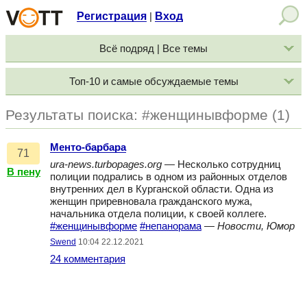
Регистрация
Вход
|
Всё подряд | Все темы
Топ-10 и самые обсуждаемые темы
Результаты поиска: #женщинывформе (1)
Менто-барбара
71
ura-news.turbopages.org
— Несколько сотрудниц
В пену
полиции подрались в одном из районных отделов
внутренних дел в Курганской области. Одна из
женщин приревновала гражданского мужа,
начальника отдела полиции, к своей коллеге.
#женщинывформе
#непанорама
—
Новости, Юмор
Swend
10:04 22.12.2021
24 комментария