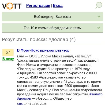
Регистрация
Вход
|
Всё подряд | Все темы
Топ-10 и самые обсуждаемые темы
Результаты поиска: #доллар (4)
В Форт-Нокс приехал ревизор
57
t.me
— DOGE Илона Маска начал, как пишут,
В пену
"раскапывать очень странные вещи", касающиеся
Форт-Нокса и американского золотого запаса.
▪️Последний аудит был проведен в 1974 году.
▪️Официальный золотой запас сократился с 8000
тонн до 4580 ▪️Американское казначейство
оценивает золотую унцию в 42 доллара, в то время
как на самом деле она стоит 2900 долларов. Илон
Маск и сенатор Рэнд Пол официально потребовали
проведения аудита после первых открытий.
#золото
#доллар
—
Новости, Общество
Grog
14:41 17.02.2025