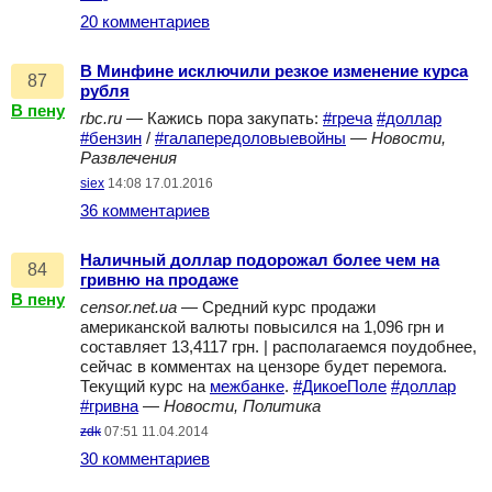
20 комментариев
В Минфине исключили резкое изменение курса
87
рубля
В пену
rbc.ru
— Кажись пора закупать:
#греча
#доллар
#бензин
/
#галапередоловыевойны
—
Новости,
Развлечения
siex
14:08 17.01.2016
36 комментариев
Наличный доллар подорожал более чем на
84
гривню на продаже
В пену
censor.net.ua
— Средний курс продажи
американской валюты повысился на 1,096 грн и
составляет 13,4117 грн. | располагаемся поудобнее,
сейчас в комментах на цензоре будет перемога.
Текущий курс на
межбанке
.
#ДикоеПоле
#доллар
#гривна
—
Новости, Политика
zdk
07:51 11.04.2014
30 комментариев