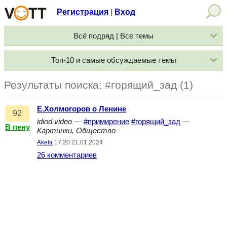
Регистрация
Вход
|
Всё подряд | Все темы
Топ-10 и самые обсуждаемые темы
Результаты поиска: #горящий_зад (1)
Е.Холмогоров о Ленине
92
idiod.video
—
#примирение
#горящий_зад
—
В пену
Картинки, Общество
Akela
17:20 21.01.2024
26 комментариев