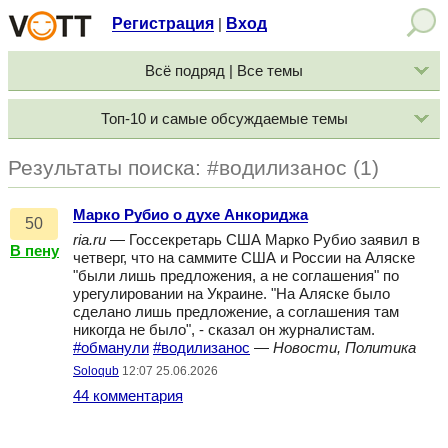
Регистрация
Вход
|
Всё подряд | Все темы
Топ-10 и самые обсуждаемые темы
Результаты поиска: #водилизанос (1)
Марко Рубио о духе Анкориджа
50
ria.ru
— Госсекретарь США Марко Рубио заявил в
В пену
четверг, что на саммите США и России на Аляске
"были лишь предложения, а не соглашения" по
урегулировании на Украине. "На Аляске было
сделано лишь предложение, а соглашения там
никогда не было", - сказал он журналистам.
#обманули
#водилизанос
—
Новости, Политика
Soloqub
12:07 25.06.2026
44 комментария