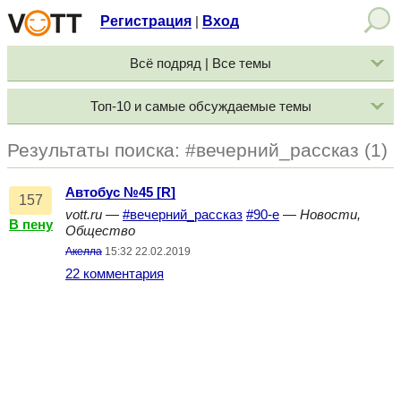
Регистрация
Вход
|
Всё подряд | Все темы
Топ-10 и самые обсуждаемые темы
Результаты поиска: #вечерний_рассказ (1)
Автобус №45 [R]
157
vott.ru
—
#вечерний_рассказ
#90-е
—
Новости,
В пену
Общество
Акелла
15:32 22.02.2019
22 комментария