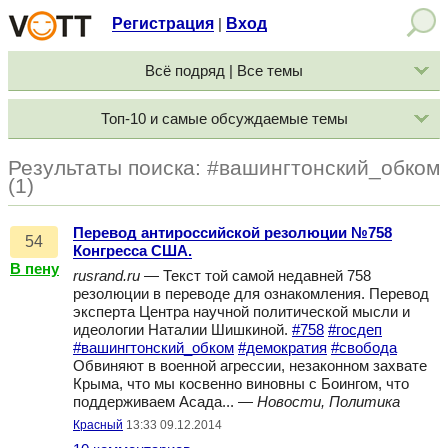
Регистрация
Вход
|
Всё подряд | Все темы
Топ-10 и самые обсуждаемые темы
Результаты поиска: #вашингтонский_обком
(1)
Перевод антироссийской резолюции №758
54
Конгресса США.
В пену
rusrand.ru
— Текст той самой недавней 758
резолюции в переводе для ознакомления. Перевод
эксперта Центра научной политической мысли и
идеологии Наталии Шишкиной.
#758
#госдеп
#вашингтонский_обком
#демократия
#свобода
Обвиняют в военной агрессии, незаконном захвате
Крыма, что мы косвенно виновны с Боингом, что
поддерживаем Асада... —
Новости, Политика
Красный
13:33 09.12.2014