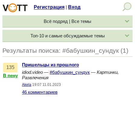
Регистрация
Вход
|
Всё подряд | Все темы
Топ-10 и самые обсуждаемые темы
Результаты поиска: #бабушкин_сундук (1)
Пришельцы из прошлого
135
idiod.video
—
#бабушкин_сундук
—
Картинки,
В пену
Развлечения
Akela
19:07 11.01.2023
46 комментариев