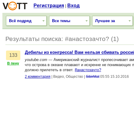
Регистрация
Вход
|
Всё подряд
Все темы
Лучшее за
Результаты поиска: #анастозачто? (1)
Дебилы из конгресса! Вам нельзя сбивать росс
133
youtube.com
— Американский журналист пропесочивает аме
В пену
что острова в океане плавают и искренне не понимающих
должно прилететь в ответ.
#анастозачто?
2 комментария
|
Видео, Общество
|
SibirMat
05:55 15.10.2016