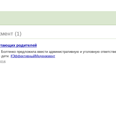
мент (1)
отающих родителей
 Болтенко предложила ввести административную и уголовную ответств
 дети.
#ЭффективныйМеденжмент
2016