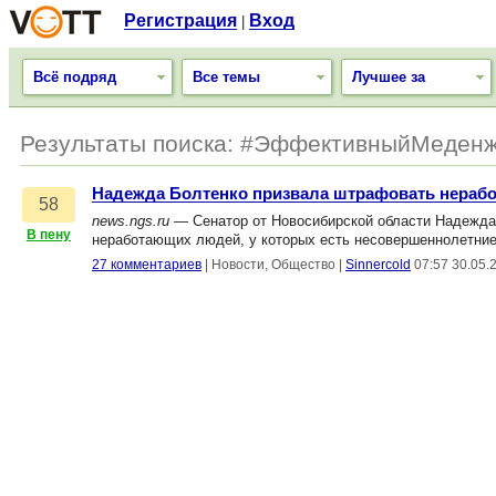
Регистрация
Вход
|
Всё подряд
Все темы
Лучшее за
Результаты поиска: #ЭффективныйМеденж
Надежда Болтенко призвала штрафовать нераб
58
news.ngs.ru
— Сенатор от Новосибирской области Надежда
В пену
неработающих людей, у которых есть несовершеннолетние
27 комментариев
|
Новости, Общество
|
Sinnercold
07:57 30.05.