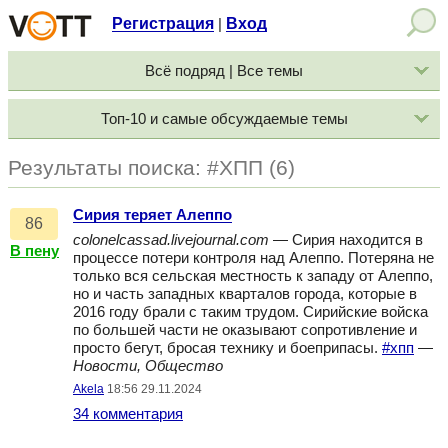
Регистрация
Вход
|
Всё подряд | Все темы
Топ-10 и самые обсуждаемые темы
Результаты поиска: #ХПП (6)
Сирия теряет Алеппо
86
colonelcassad.livejournal.com
— Сирия находится в
В пену
процессе потери контроля над Алеппо. Потеряна не
только вся сельская местность к западу от Алеппо,
но и часть западных кварталов города, которые в
2016 году брали с таким трудом. Сирийские войска
по большей части не оказывают сопротивление и
просто бегут, бросая технику и боеприпасы.
#хпп
—
Новости, Общество
Akela
18:56 29.11.2024
34 комментария