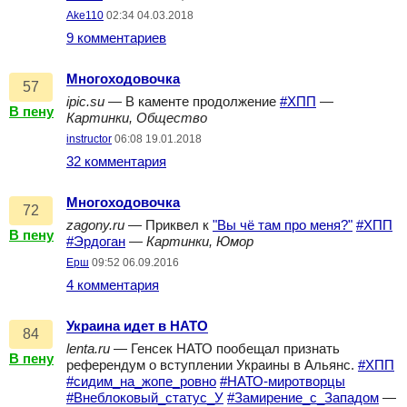
Ake110
02:34 04.03.2018
9 комментариев
Многоходовочка
57
ipic.su
— В каменте продолжение
#ХПП
—
В пену
Картинки, Общество
instructor
06:08 19.01.2018
32 комментария
Многоходовочка
72
zagony.ru
— Приквел к
"Вы чё там про меня?"
#ХПП
В пену
#Эрдоган
—
Картинки, Юмор
Ерш
09:52 06.09.2016
4 комментария
Украина идет в НАТО
84
lenta.ru
— Генсек НАТО пообещал признать
В пену
референдум о вступлении Украины в Альянс.
#ХПП
#сидим_на_жопе_ровно
#НАТО-миротворцы
#Внеблоковый_статус_У
#Замирение_с_Западом
—