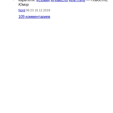
карателя.
#Семин
#Ремесло
#theThing
—
Новости,
Юмор
Nord
06:23 16.12.2018
109 комментариев