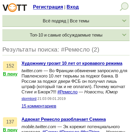
Регистрация
Вход
|
Всё подряд | Все темы
Топ-10 и самые обсуждаемые темы
Результаты поиска: #Ремесло (2)
Художнику грозит 10 лет от кровавого режима
152
twitter.com
— Во Франции обвинение запросило для
В пену
Павленского 10 лет тюрьмы за поджог банка. В
России за поджог двери ФСБ он получил лишь
штраф (который так и не оплатил). Почему молчат
Стинг и Бжорк?!!!
#Ремесло
—
Новости, Юмор
stormlord
21:03 09.01.2019
15 комментариев
Адвокат Ремесло разоблачает Семина
137
mobile.twitter.com
— Эк корежит потенциального
В пену